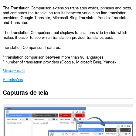
The Translation Comparison extension translates words, phrases and texts,
and compares the translation results between various on-line translation
providers: Google Translate, Microsoft Bing Translator, Yandex Translator
and Translator.
The Translation Comparison tool displays translations side-by-side which
makes it easier to see which translation provider translates best.
Translation Comparison Features:
* translation comparison between more than 90 languages
* number of translation providers (Google, Microsoft Bing, Yandex...
Mostrar mais
Permissões
Capturas de tela
Esta
extensão
consegue
acessar
seus
dados
em
todos
os