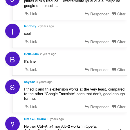
e
pintas click y traduce... exactamente igual que el mejor de
c
google o microsoft...
s
a
:
Link
Responder
Citar
ç
õ
Iandolly
2 years ago
e
I
s
cool
:
Link
Responder
Citar
Bella-Kim
2 years ago
B
It's fine
Link
Responder
Citar
soya32
4 years ago
S
I tried it and this extension works at the very least, compared
to the other "Google Translate" ones that don't, good enough
for me.
Link
Responder
Citar
Um ex-usuário
6 years ago
?
Neither Ctrl+Alt+1 nor Alt+2 works in Opera.