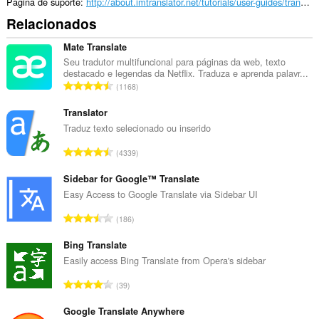
guias
Página de suporte
http://about.imtranslator.net/tutorials/user-guides/translation-comparison/
e
Relacionados
atividades
de
navegação.
Mate Translate
Seu tradutor multifuncional para páginas da web, texto
This
destacado e legendas da Netflix. Traduza e aprenda palavr...
extension
N
1168
can
ú
store
m
Translator
an
unlimited
e
Traduz texto selecionado ou inserido
amount
r
of
N
4339
o
client-
ú
t
side
m
Sidebar for Google™ Translate
data.
o
e
Easy Access to Google Translate via Sidebar UI
t
r
a
N
186
o
l
ú
t
d
m
Bing Translate
o
e
e
Easily access Bing Translate from Opera's sidebar
t
c
r
a
N
l
39
o
l
ú
a
t
d
m
Google Translate Anywhere
s
o