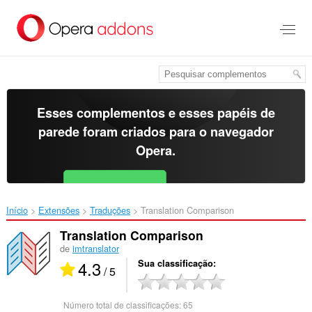
Ir
para
o
conteúdo
principal
Esses complementos e esses papéis de
parede foram criados para o
navegador
Opera
.
Baixar o Opera
Free for Android
Início
Extensões
Traduções
Translation Comparison‎
Translation Comparison
de
imtranslator
4.3
Sua classificação
/ 5
Número total de classificações:
65