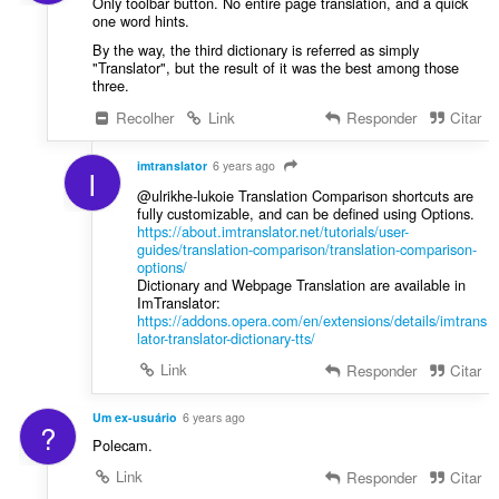
Only toolbar button. No entire page translation, and a quick
one word hints.
By the way, the third dictionary is referred as simply
"Translator", but the result of it was the best among those
three.
Recolher
Link
Responder
Citar
imtranslator
6 years ago
I
@ulrikhe-lukoie Translation Comparison shortcuts are
fully customizable, and can be defined using Options.
https://about.imtranslator.net/tutorials/user-
guides/translation-comparison/translation-comparison-
options/
Dictionary and Webpage Translation are available in
ImTranslator:
https://addons.opera.com/en/extensions/details/imtrans
lator-translator-dictionary-tts/
Link
Responder
Citar
Um ex-usuário
6 years ago
?
Polecam.
Link
Responder
Citar