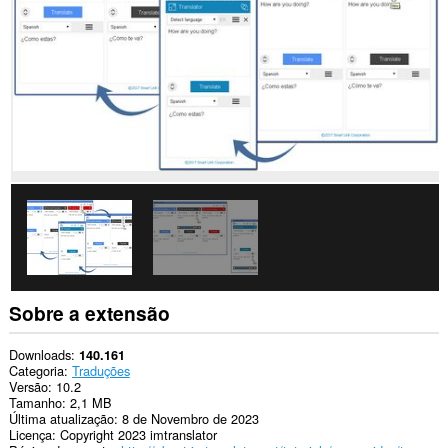
sites.
Esta
extensão
consegue
acessar
os
dados
que
você
copia
e
cola.
This
extension
can
write
data
into
Sobre a extensão
the
clipboard.
Downloads
140.161
Esta
Categoria
Traduções
extensão
Versão
10.2
consegue
Tamanho
2,1 MB
acessar
Última atualização
8 de Novembro de 2023
suas
Licença
Copyright 2023 imtranslator