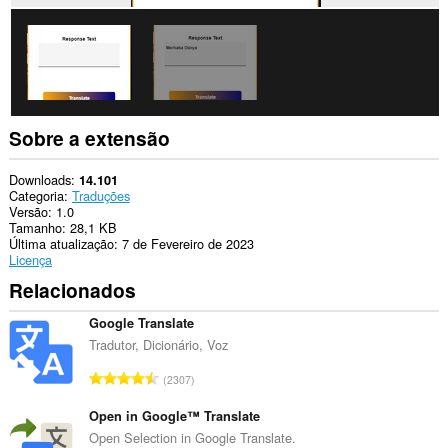
Sobre a extensão
Downloads
14.101
Categoria
Traduções
Versão
1.0
Tamanho
28,1 KB
Última atualização
7 de Fevereiro de 2023
Licença
Relacionados
Google Translate
Tradutor, Dicionário, Voz
N
2307
ú
m
Open in Google™ Translate
e
Open Selection in Google Translate.