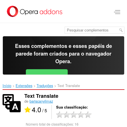
Ir
para
o
conteúdo
principal
Esses complementos e esses papéis de
parede foram criados para o
navegador
Opera
.
Baixar o Opera
Free for Android
Início
Extensões
Traduções
Text Translate‎
Text Translate
de
bariscanyilmaz
4.0
Sua classificação
/ 5
Número total de classificações:
16