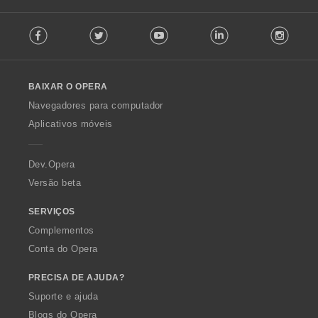
F
Facebook
Twitter
Youtube
LinkedIn
Instag
o
l
l
o
BAIXAR O OPERA
w
O
Navegadores para computador
p
Aplicativos móveis
e
r
a
Dev.Opera
Versão beta
SERVIÇOS
Complementos
Conta do Opera
PRECISA DE AJUDA?
Suporte e ajuda
Blogs do Opera