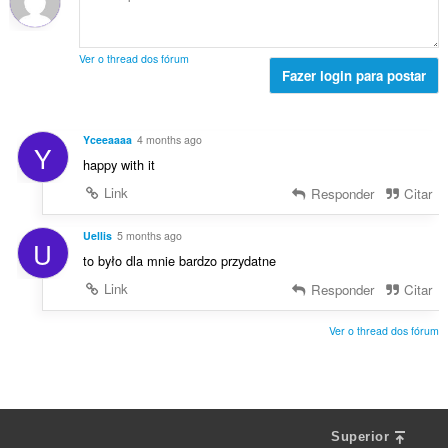
s
s
t
a
c
:
i
a
ç
l
f
l
õ
a
Ver o thread dos fórum
i
d
e
Fazer login para postar
s
c
e
s
s
a
c
:
i
ç
l
f
Yceeaaaa
4 months ago
õ
Y
a
i
happy with it
e
s
c
s
s
Link
Responder
Citar
a
:
i
ç
f
Uellis
5 months ago
õ
U
i
e
to było dla mnie bardzo przydatne
c
s
Link
Responder
Citar
a
:
ç
õ
Ver o thread dos fórum
e
s
:
Superior