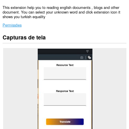
This extension help you to reading english documents , blogs and other
document. You can select your unknown word and click extension icon it
shows you turkish equality
Permissões
Capturas de tela
Esta
extensão
consegue
acessar
seus
dados
em
todos
os
sites.