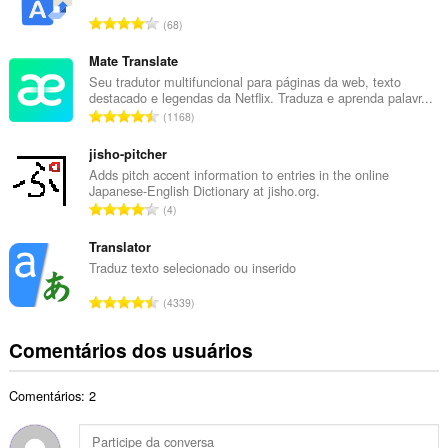
r
N
68
o
ú
t
m
Mate Translate
o
e
Seu tradutor multifuncional para páginas da web, texto
t
destacado e legendas da Netflix. Traduza e aprenda palavr...
r
a
N
1168
o
l
ú
t
d
m
jisho-pitcher
o
e
e
Adds pitch accent information to entries in the online
t
c
Japanese-English Dictionary at jisho.org.
r
a
N
l
4
o
l
ú
a
t
d
m
Translator
s
o
e
e
s
Traduz texto selecionado ou inserido
t
c
r
i
a
N
l
4339
o
f
l
ú
a
t
i
d
m
s
Comentários dos usuários
o
c
e
e
s
t
a
c
r
i
a
ç
l
Comentários: 2
o
f
l
õ
a
t
i
d
e
s
o
c
e