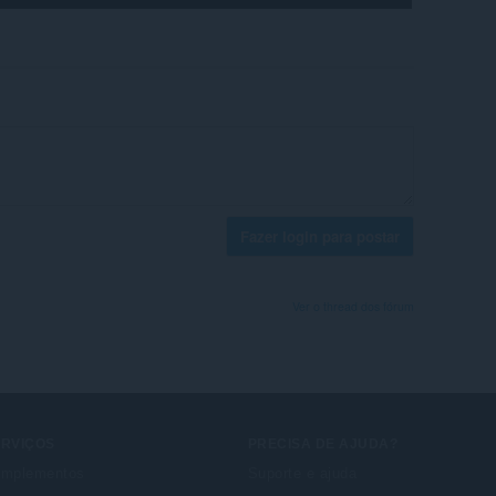
Fazer login para postar
Ver o thread dos fórum
ERVIÇOS
PRECISA DE AJUDA?
mplementos
Suporte e ajuda