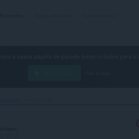
Extensões
Papéis de parede
Desenvolvedor
os e esses papéis de parede foram criados para o
Baixar o Opera
Free for Mac
volvimento
TestCase Studio‎
ificação