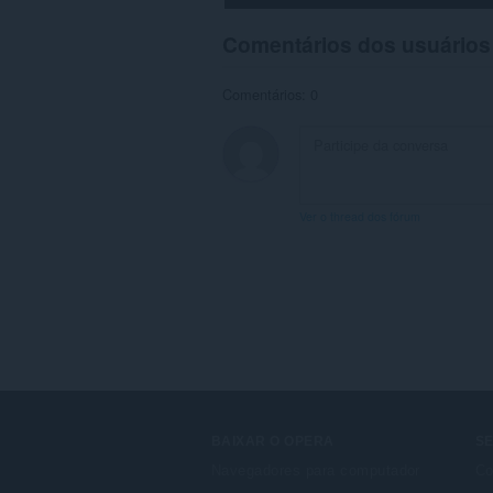
navegação.
Comentários dos usuários
Comentários: 0
Ver o thread dos fórum
BAIXAR O OPERA
S
Navegadores para computador
Co