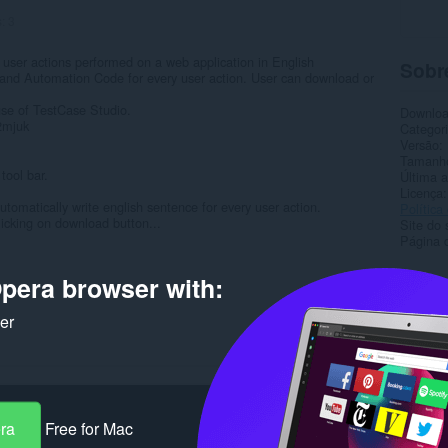
s:
3
 user actions performed on a web application in English
Sobr
 and Automation Code for every user action. User can download or
use of TestCase Studio.
Downlo
2mjuk
Categor
Versão
Tamanh
tool bar.
Última a
Licença
utomatically write english sentence for every user action.
Política
licking on download button...
Site do 
Página 
Rela
pera browser with:
ker
era
Free for Mac