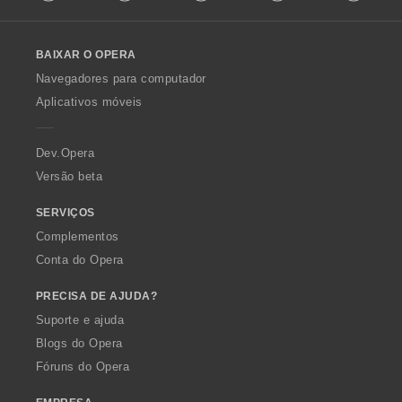
l
ç
l
õ
o
e
BAIXAR O OPERA
w
s
O
:
Navegadores para computador
p
Aplicativos móveis
e
r
a
Dev.Opera
Versão beta
SERVIÇOS
Complementos
Conta do Opera
PRECISA DE AJUDA?
Suporte e ajuda
Blogs do Opera
Fóruns do Opera