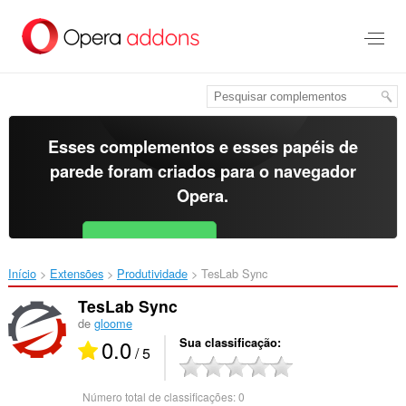
Ir
para
o
conteúdo
principal
Esses complementos e esses papéis de
parede foram criados para o
navegador
Opera
.
Baixar o Opera
Free for Android
Início
Extensões
Produtividade
TesLab Sync‎
TesLab Sync
de
gloome
0.0
Sua classificação
/ 5
Número total de classificações:
0