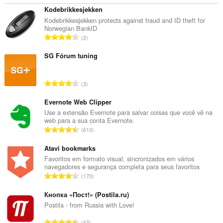
Kodebrikkesjekken
Kodebrikkesjekken protects against fraud and ID theft for
Norwegian BankID
N
2
ú
m
SG Fórum tuning
e
r
N
3
o
ú
t
m
Evernote Web Clipper
o
e
Use a extensão Evernote para salvar coisas que você vê na
t
web para a sua conta Evernote.
r
a
N
610
o
l
ú
t
d
m
Atavi bookmarks
o
e
e
Favoritos em formato visual, sincronizados em vários
t
c
navegadores e segurança completa para seus favoritos
r
a
N
l
170
o
l
ú
a
t
d
m
Кнопка «Пост!» (Postila.ru)
s
o
e
e
s
Postila - from Russia with Love!
t
c
r
i
a
N
l
43