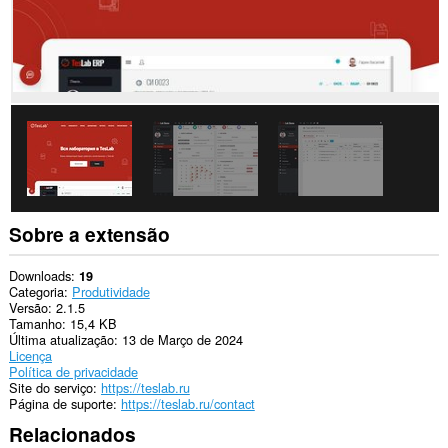
installed
extensions
and
web
pages
to
communicate
with
this
extension.
Esta
extensão
consegue
acessar
Sobre a extensão
suas
guias
e
Downloads
19
atividades
Categoria
Produtividade
de
Versão
2.1.5
navegação.
Tamanho
15,4 KB
Última atualização
13 de Março de 2024
Licença
Política de privacidade
Site do serviço
https://teslab.ru
Página de suporte
https://teslab.ru/contact
Relacionados