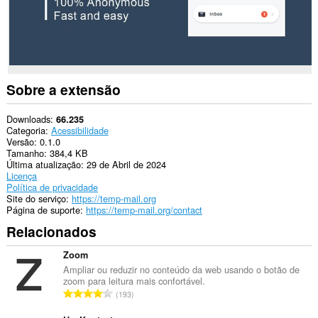
acessar
seus
dados
em
alguns
sites.
This
Sobre a extensão
extension
can
create
Downloads
66.235
rich
Categoria
Acessibilidade
notifications
Versão
0.1.0
and
Tamanho
384,4 KB
display
Última atualização
29 de Abril de 2024
them
Licença
to
Política de privacidade
you
Site do serviço
https://temp-mail.org
in
Página de suporte
https://temp-mail.org/contact
the
Relacionados
system
tray.
Zoom
Esta
Ampliar ou reduzir no conteúdo da web usando o botão de
extensão
zoom para leitura mais confortável.
consegue
N
193
acessar
ú
suas