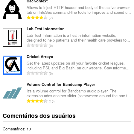
m
guias
HacKontext
e
e
Allows to inject HTTP header and body of the active browser
atividades
tab on InfoSec command-line tools to improve and speed u...
r
de
N
7
o
navegação.
ú
t
m
Lab Test Information
o
e
Lab Test Information is a health information website,
t
designed to help patients and their health care providers to...
r
a
N
0
o
l
ú
t
d
m
Cricket Arroyo
o
e
e
Get the latest updates on all your favorite cricket leagues,
t
c
including PSL and Big Bash, on our website. Stay informe...
r
a
N
l
0
o
l
ú
a
t
d
m
Volume Control for Bandcamp Player
s
o
e
e
s
It's a volume control for Bandcamp audio player. The
t
c
extension adds another slider (somewhere around the one t...
r
i
a
N
l
15
o
f
l
ú
a
t
i
d
m
s
Comentários dos usuários
o
c
e
e
s
t
a
c
r
i
a
ç
l
Comentários: 10
o
f
l
õ