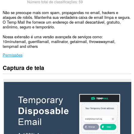
Número total de classificações:
59
Não se preocupe mais com spam, propagandas no email, hackers e
ataques de robôs. Mantenha sua verdadeira caixa de email limpa e segura.
O Temp Mail lhe fornece um endereço de email descartável, gratuito,
anônimo, seguro e temporário.
Nossa extensão é uma versão avançada de serviços como:
10minutemail, guerrillamail, mailinator, getairmail, throwawaymail,
tempmail and others
Permissões
Captura de tela
Esta
extensão
consegue
acessar
seus
dados
em
todos
os
sites.
Esta
extensão
consegue