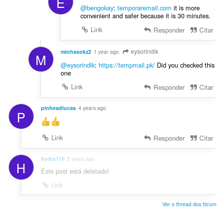
E
@bengokay
:
temporaremail.com
it is more
convenient and safer because it is 30 minutes.
Link
Responder
Citar
eysorindik
minhasokz2
1 year ago
M
@eysorindik
:
https://tempmail.pk/
Did you checked this
one
Link
Responder
Citar
pinheadlucas
4 years ago
P
Link
Responder
Citar
hydra119
5 years ago
H
Este post está deletado!
Link
Ver o thread dos fórum