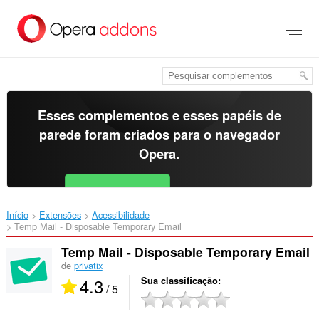
Ir
para
o
conteúdo
principal
Esses complementos e esses papéis de
parede foram criados para o
navegador
Opera
.
Baixar o Opera
Free for Android
Início
Extensões
Acessibilidade
Temp Mail - Disposable Temporary Email‎
Temp Mail - Disposable Temporary Email
de
privatix
4.3
Sua classificação
/ 5