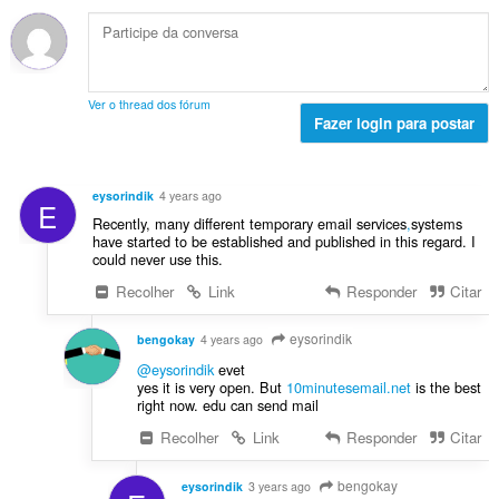
a
t
i
d
e
s
o
c
e
s
s
t
a
c
:
i
a
ç
l
f
l
õ
a
Ver o thread dos fórum
i
d
e
Fazer login para postar
s
c
e
s
s
a
c
:
i
ç
l
f
eysorindik
4 years ago
õ
E
a
i
Recently, many different temporary email services
,
systems
e
s
c
have started to be established and published in this regard. I
s
s
could never use this.
a
:
i
ç
Recolher
Link
Responder
Citar
f
õ
i
e
eysorindik
c
bengokay
4 years ago
s
a
@eysorindik
evet
:
ç
yes it is very open. But
10minutesemail.net
is the best
right now. edu can send mail
õ
e
Recolher
Link
Responder
Citar
s
:
bengokay
eysorindik
3 years ago