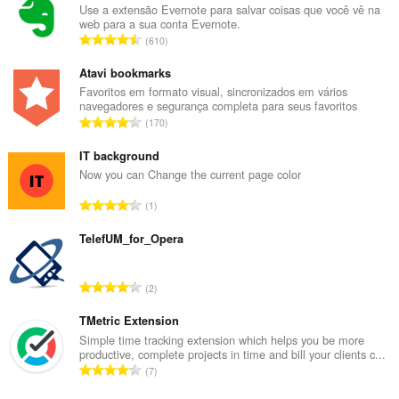
Use a extensão Evernote para salvar coisas que você vê na
web para a sua conta Evernote.
N
610
ú
m
Atavi bookmarks
e
Favoritos em formato visual, sincronizados em vários
navegadores e segurança completa para seus favoritos
r
N
170
o
ú
t
m
IT background
o
e
Now you can Change the current page color
t
r
a
N
1
o
l
ú
t
d
m
TelefUM_for_Opera
o
e
e
t
c
r
a
N
l
2
o
l
ú
a
t
d
m
TMetric Extension
s
o
e
e
s
Simple time tracking extension which helps you be more
t
c
productive, complete projects in time and bill your clients c...
r
i
a
N
l
7
o
f
l
ú
a
t
i