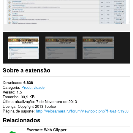
Sobre a extensão
Downloads
6.838
Categoria
Produtividade
Versão
1.5
Tamanho
90,9 KB
Última atualização
7 de Novembro de 2013
Licença
Copyright 2013 TopIce
Página de suporte
http://velosamara.ru/forum/viewtopic.php?f=8&t=51953
Relacionados
Evernote Web Clipper