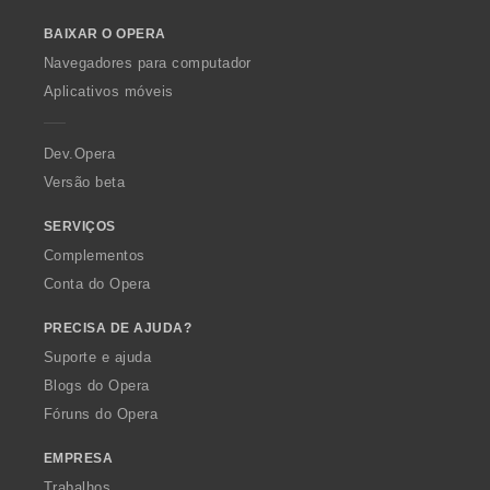
o
e
BAIXAR O OPERA
w
s
O
:
Navegadores para computador
p
Aplicativos móveis
e
r
a
Dev.Opera
Versão beta
SERVIÇOS
Complementos
Conta do Opera
PRECISA DE AJUDA?
Suporte e ajuda
Blogs do Opera
Fóruns do Opera
EMPRESA
Trabalhos