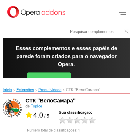
Ir
para
o
conteúdo
principal
Esses complementos e esses papéis de
parede foram criados para o
navegador
Opera
.
Baixar o Opera
Free for Android
Início
Extensões
Produtividade
СТК "ВелоСамара"‎
СТК "ВелоСамара"
de
TopIce
4.0
Sua classificação
/ 5
Número total de classificações:
1