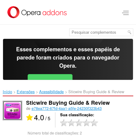
Ir
para
o
conteúdo
principal
Esses complementos e esses papéis de
parede foram criados para o
navegador
Opera
.
Baixar o Opera
Free for Android
Início
Extensões
Acessibilidade
Sticwire Buying Guide & Review‎
Sticwire Buying Guide & Review
de
e78ea772-67fd-4aa1-a5fe-24230f323b43
4.0
Sua classificação
/ 5
Número total de classificações:
2