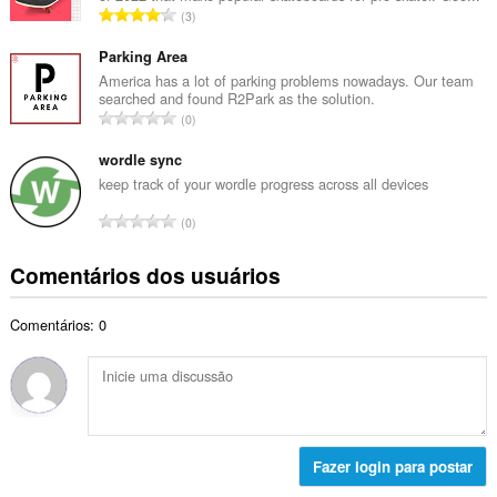
a
N
3
o
l
ú
t
d
m
Parking Area
o
e
e
America has a lot of parking problems nowadays. Our team
t
c
searched and found R2Park as the solution.
r
a
N
l
0
o
l
ú
a
t
d
m
wordle sync
s
o
e
e
s
keep track of your wordle progress across all devices
t
c
r
i
a
N
l
0
o
f
l
ú
a
t
i
d
m
s
Comentários dos usuários
o
c
e
e
s
t
a
c
r
i
a
ç
l
Comentários: 0
o
f
l
õ
a
t
i
d
e
s
o
c
e
s
s
t
a
c
:
i
a
ç
l
f
l
õ
a
i
d
e
Fazer login para postar
s
c
e
s
s