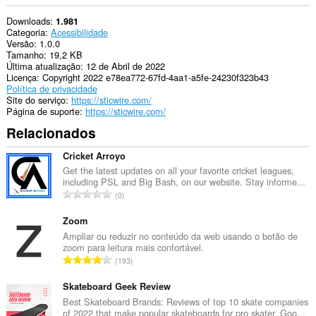
Downloads
1.981
Categoria
Acessibilidade
Versão
1.0.0
Tamanho
19,2 KB
Última atualização
12 de Abril de 2022
Licença
Copyright 2022 e78ea772-67fd-4aa1-a5fe-24230f323b43
Política de privacidade
Site do serviço
https://sticwire.com/
Página de suporte
https://sticwire.com/
Relacionados
Cricket Arroyo
Get the latest updates on all your favorite cricket leagues,
including PSL and Big Bash, on our website. Stay informe...
N
0
ú
m
Zoom
e
Ampliar ou reduzir no conteúdo da web usando o botão de
zoom para leitura mais confortável.
r
N
193
o
ú
t
m
Skateboard Geek Review
o
e
Best Skateboard Brands: Reviews of top 10 skate companies
t
of 2022 that make popular skateboards for pro skater. Goo...
r