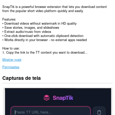
SnapTik is a powerful browser extension that lets you download content
from the popular short video platform quickly and easily.
Features:
• Download videos without watermark in HD quality
• Save stories, images, and slideshows
• Extract audio/music from videos
• One-click download with automatic clipboard detection
• Works directly in your browser - no external apps needed
How to use:
1. Copy the link to the TT content you want to download...
Mostrar mais
Permissões
Capturas de tela
Esta
extensão
consegue
acessar
seus
dados
em
alguns
sites.