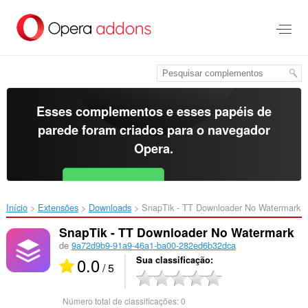
Ir
para
o
conteúdo
principal
Esses complementos e esses papéis de
parede foram criados para o
navegador
Opera
.
Baixar o Opera
Free for Android
Início
Extensões
Downloads
SnapTik - TT Downloader No Watermark‎
SnapTik - TT Downloader No Watermark
de
9a72d9b9-91a9-46a1-ba00-282ed6b32dca
0.0
Sua classificação
/ 5
Número total de classificações:
0