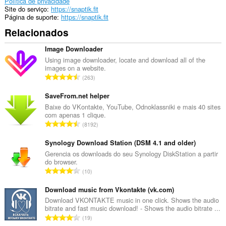
Política de privacidade
Site do serviço
https://snaptik.fit
Página de suporte
https://snaptik.fit
Relacionados
Image Downloader
Using image downloader, locate and download all of the
images on a website.
N
263
ú
m
SaveFrom.net helper
e
Baixe do VKontakte, YouTube, Odnoklassniki e mais 40 sites
com apenas 1 clique.
r
N
8192
o
ú
t
m
Synology Download Station (DSM 4.1 and older)
o
e
Gerencia os downloads do seu Synology DiskStation a partir
t
do browser.
r
a
N
10
o
l
ú
t
d
m
Download music from Vkontakte (vk.com)
o
e
e
Download VKONTAKTE music in one click. Shows the audio
t
c
bitrate and fast music download! - Shows the audio bitrate ...
r
a
N
l
19
o
l