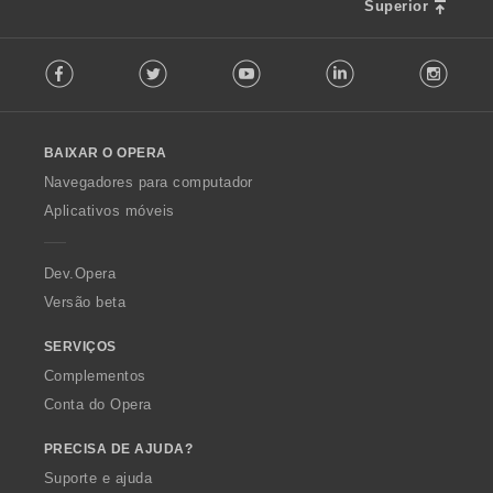
f
Superior
õ
i
e
F
c
s
Facebook
Twitter
Youtube
LinkedIn
Instag
o
a
:
l
ç
l
õ
o
e
BAIXAR O OPERA
w
s
O
:
Navegadores para computador
p
Aplicativos móveis
e
r
a
Dev.Opera
Versão beta
SERVIÇOS
Complementos
Conta do Opera
PRECISA DE AJUDA?
Suporte e ajuda