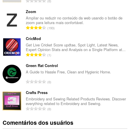
N
0
ú
m
Zoom
e
Ampliar ou reduzir no conteúdo da web usando o botão de
zoom para leitura mais confortável.
r
N
193
o
ú
t
m
CricMod
o
e
Get Live Cricket Score updtae, Spot Light, Latest News,
t
Expert Opinion Stats and Analysis on a Single Platform at...
r
a
N
1
o
l
ú
t
d
m
Green Rat Control
o
e
e
A Guide to Hassle Free, Clean and Hygienic Home.
t
c
r
a
N
l
0
o
l
ú
a
t
d
m
Crafts Press
s
o
e
e
s
Embroidery and Sewing Related Products Reviews. Discover
t
c
everything related to Embroidery and Sewing.
r
i
a
N
l
0
o
f
l
ú
a
t
i
d
m
s
Comentários dos usuários
o
c
e
e
s
t
a
c