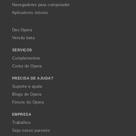
O
:
Navegadores para computador
p
Aplicativos móveis
e
r
a
Dev.Opera
Versão beta
SERVIÇOS
Complementos
Conta do Opera
PRECISA DE AJUDA?
Suporte e ajuda
Blogs do Opera
Fóruns do Opera
EMPRESA
Trabalhos
Seja nosso parceiro