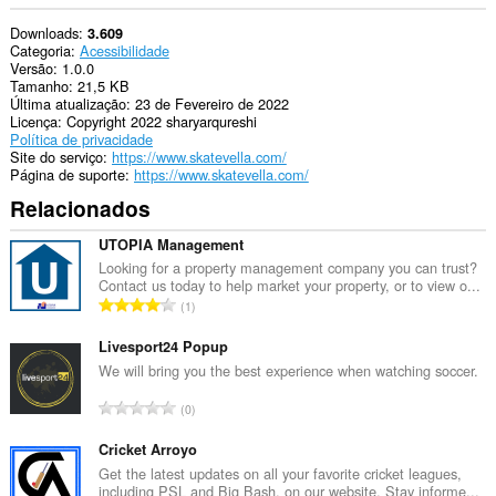
Downloads
3.609
Categoria
Acessibilidade
Versão
1.0.0
Tamanho
21,5 KB
Última atualização
23 de Fevereiro de 2022
Licença
Copyright 2022 sharyarqureshi
Política de privacidade
Site do serviço
https://www.skatevella.com/
Página de suporte
https://www.skatevella.com/
Relacionados
UTOPIA Management
Looking for a property management company you can trust?
Contact us today to help market your property, or to view o...
N
1
ú
m
Livesport24 Popup
e
We will bring you the best experience when watching soccer.
r
N
0
o
ú
t
m
Cricket Arroyo
o
e
Get the latest updates on all your favorite cricket leagues,
t
including PSL and Big Bash, on our website. Stay informe...
r