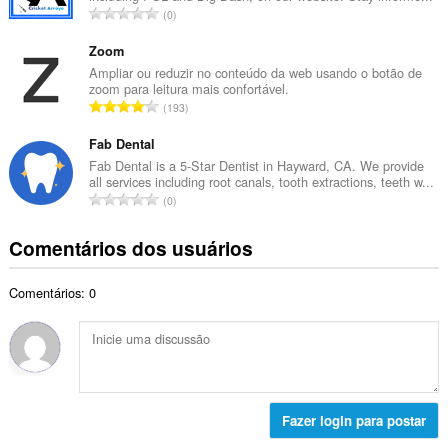
a
N
0
o
l
ú
t
d
m
Zoom
o
e
e
Ampliar ou reduzir no conteúdo da web usando o botão de
t
c
zoom para leitura mais confortável.
r
a
N
l
193
o
l
ú
a
t
d
m
Fab Dental
s
o
e
e
s
Fab Dental is a 5-Star Dentist in Hayward, CA. We provide
t
c
all services including root canals, tooth extractions, teeth w...
r
i
a
N
l
0
o
f
l
ú
a
t
i
d
m
s
Comentários dos usuários
o
c
e
e
s
t
a
c
r
i
a
ç
l
Comentários: 0
o
f
l
õ
a
t
i
d
e
s
o
c
e
s
s
t
a
c
:
i
a
ç
l
f
l
õ
a
i
d
e
Fazer login para postar
s
c
e
s
s