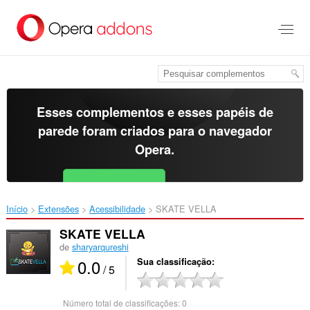
Ir
para
o
conteúdo
principal
Esses complementos e esses papéis de
parede foram criados para o
navegador
Opera
.
Baixar o Opera
Free for Android
Início
Extensões
Acessibilidade
SKATE VELLA‎
SKATE VELLA
de
sharyarqureshi
0.0
Sua classificação
/ 5
Número total de classificações:
0