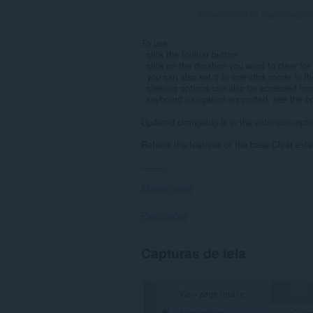
Número total de classificaçõe
To use:
- click the toolbar button
- click on the duration you want to clear fo
- you can also set it to one-click mode in t
- clearing options can also be accessed fro
- keyboard navigation supported, see the o
Updated changelog is in the extension opti
Retains the features of the base Clear ex
--------...
Mostrar mais
Permissões
This
Capturas de tela
extension
can
clear
recent
browsing
history,