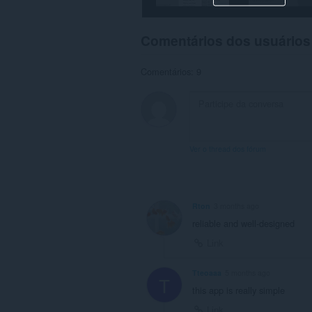
Comentários dos usuários
Comentários: 9
Ver o thread dos fórum
Rton
3 months ago
reliable and well-designed
Link
Tteoaaa
5 months ago
T
this app is really simple
Link