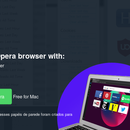
pera browser with:
ker
era
Free for Mac
sses papéis de parede foram criados para