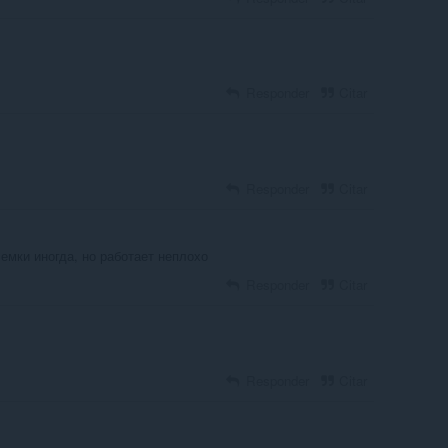
Responder
Citar
Responder
Citar
емки иногда, но работает неплохо
Responder
Citar
Responder
Citar