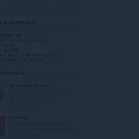
Baixar o Opera
e a extensão
ads
202.528
ia
Privacidade e segurança
1.1.2.8
o
36,2 KB
tualização
20 de Março de 2017
Copyright 2017 iron2000
cionados
Open in Tor Browser
Open current page or link in tor
browser for better privacy
N
16
ú
m
LastPass
e
O LastPass é um gerenciador de
r
senhas premiado para gestão segur...
o
N
334