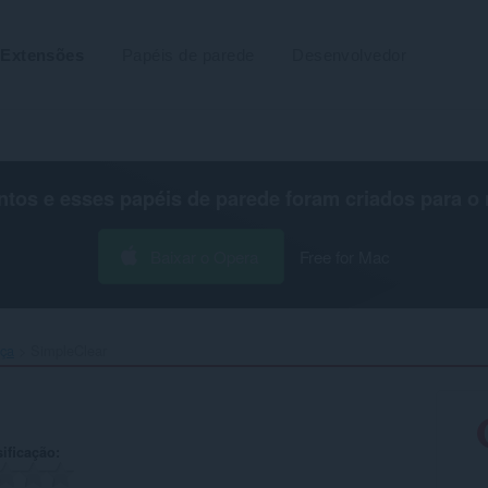
Extensões
Papéis de parede
Desenvolvedor
os e esses papéis de parede foram criados para o
Baixar o Opera
Free for Mac
nça
SimpleClear‎
ificação