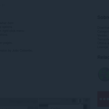
s:
61
Sobr
r what item
he options
Downlo
m right-click menu
Categor
ptions
Versão
Tamanh
on pages.
Última a
Licença
tension by João Colombo.
Rela