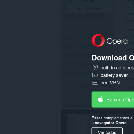
cookies,
downloads,
passwords
and
related
data.
Download O
built-in ad bloc
battery saver
free VPN
Baixar o Op
Esses complementos e e
o
navegador Opera
.
Ver todos