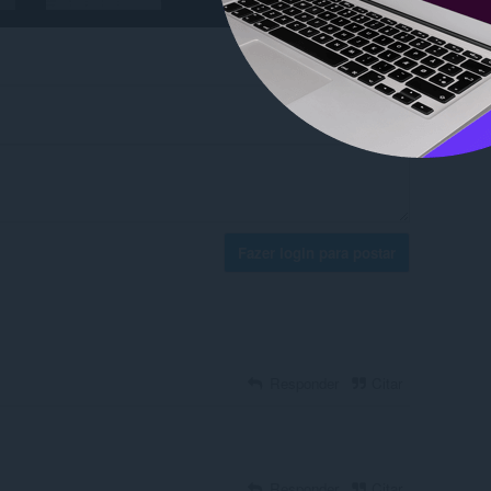
Fazer login para postar
Responder
Citar
Responder
Citar