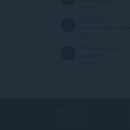
Link
Um ex-usuário
4 years ago
?
How about you improve by mak
Link
Denisneopage
4 years ago
D
не работает!
Link
BAIXAR O OPERA
S
Navegadores para computador
Co
Aplicativos móveis
Co