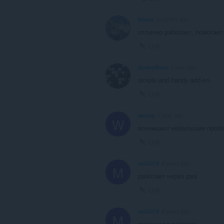
Bllora
9 months ago
отлично работает, помогает
Link
SunnyBeee
1 year ago
simple and handy add-on
Link
weluty
1 year ago
W
возникают небольшие пробл
Link
mxl2018
3 years ago
M
работает через два
Link
mxl2018
3 years ago
M
перестало работать