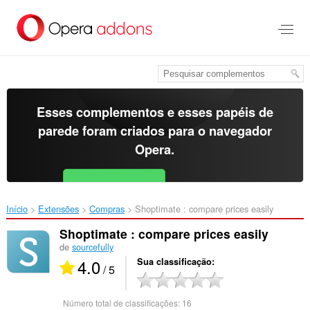
Ir
para
o
conteúdo
principal
Esses complementos e esses papéis de
parede foram criados para o
navegador
Opera
.
Baixar o Opera
Free for Android
Início
Extensões
Compras
Shoptimate : compare prices easily‎
Shoptimate : compare prices easily
de
sourcefully
4.0
Sua classificação
/ 5
Número total de classificações:
16