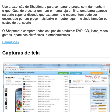
Use a extensão do Shoptimate para comparar o preço, sem dar nenhum
clique. Quando procurar um item em uma loja on-line, uma barra aparece
na parte superior dizendo que exatamente o mesmo item pode ser
encontrado por um preço mais baixo em outro lugar. Incluindo também os
custos de transporte
O Shoptimate compara todos os tipos de produtos: DVD, CD, livros, video
games, aparelhos eletrônicos, eletrodomésticos ...
Permissões
Capturas de tela
Esta
extensão
consegue
acessar
seus
dados
em
todos
os
sites.
Esta
extensão
consegue
acessar