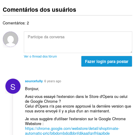
ú
a
t
i
d
m
s
Comentários dos usuários
o
c
e
e
s
t
a
c
r
i
a
ç
l
Comentários: 2
o
f
l
õ
a
t
i
d
e
s
o
c
e
s
s
t
a
c
:
i
a
ç
l
f
l
õ
a
Ver o thread dos fórum
i
d
e
Fazer login para postar
s
c
e
s
s
a
c
:
i
ç
l
f
sourcefully
6 years ago
õ
S
a
i
Bonjour,
e
s
c
s
Avez-vous essayé l'extension dans le Store d'Opera ou celui
s
a
:
de Google Chrome ?
i
ç
Celui d'Opera n'a pas encore approuvé la dernière version que
f
õ
nous avons envoyé il y a plus d'un an maintenant.
i
e
Je vous suggère d'utiliser l'extension sur le Google Chrome
c
s
Webstore :
a
https://chrome.google.com/webstore/detail/shoptimate-
:
ç
automatic-pric/bibdombdcdbbnfdjkaajfgnfhlapibde