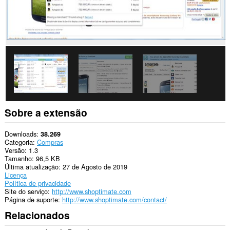
seus
dados
em
alguns
sites.
This
extension
can
create
rich
notifications
and
display
Sobre a extensão
them
to
you
Downloads
38.269
in
Categoria
Compras
the
Versão
1.3
system
Tamanho
96,5 KB
tray.
Última atualização
27 de Agosto de 2019
Licença
Esta
Política de privacidade
extensão
Site do serviço
http://www.shoptimate.com
consegue
Página de suporte
http://www.shoptimate.com/contact/
acessar
Relacionados
suas
guias