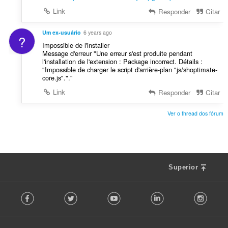
õ
Link
Responder
Citar
e
s
Um ex-usuário
6 years ago
:
?
Impossible de l'installer
Message d'erreur "Une erreur s'est produite pendant
l'installation de l'extension : Package incorrect. Détails :
"Impossible de charger le script d'arrière-plan "js/shoptimate-
core.js"."."
Link
Responder
Citar
Ver o thread dos fórum
Superior
F
Facebook
Twitter
Youtube
LinkedIn
Instag
o
l
l
o