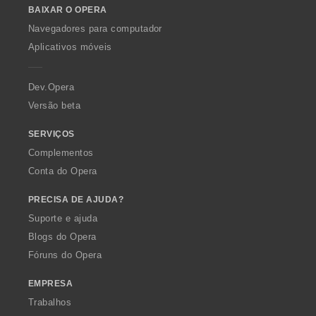
BAIXAR O OPERA
w
O
Navegadores para computador
p
Aplicativos móveis
e
r
a
Dev.Opera
Versão beta
SERVIÇOS
Complementos
Conta do Opera
PRECISA DE AJUDA?
Suporte e ajuda
Blogs do Opera
Fóruns do Opera
EMPRESA
Trabalhos