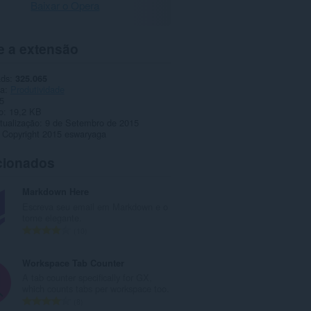
Baixar o Opera
e a extensão
ads
325.065
ia
Produtividade
5
o
19,2 KB
tualização
9 de Setembro de 2015
Copyright 2015 eswaryaga
cionados
Markdown Here
Escreva seu email em Markdown e o
torne elegante.
N
10
ú
m
Workspace Tab Counter
e
A tab counter specifically for GX,
r
which counts tabs per workspace too.
o
N
8