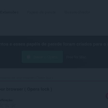
Extensões
Papéis de parede
Desenvolvedor
os e esses papéis de parede foram criados para o
Baixar o Opera
Free for Mac
assword for your browser ( Opera lock )‎
ur browser ( Opera lock )
ificação