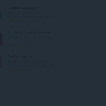
t
ú
o
m
Evernote Web Clipper
t
e
Use a extensão Evernote para salvar
a
r
coisas que você vê na web para a s...
l
o
N
610
d
t
ú
e
o
m
Ant.com Antmarks Extension
c
t
e
Manage your favorite web pages
l
a
r
a
l
o
N
14
s
d
t
ú
s
e
o
m
Atavi bookmarks
i
c
t
e
Favoritos em formato visual,
f
l
a
r
sincronizados em vários navegador...
i
a
l
o
N
170
c
s
d
t
ú
a
s
e
o
m
ç
i
c
t
e
õ
f
l
a
r
e
i
a
l
o
s
c
s
d
t
:
a
s
e
o
ç
i