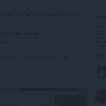
s:
148
pt for password on Opera startup which users have to set after
Sobr
ate mode.
Downlo
Categor
o lock each time before exiting.
Versão
Tamanh
ail.com
Última a
Licença
Rela
/set-password-for-your-bro/cjmjgijhapgicbhmniemjkjeaedanank