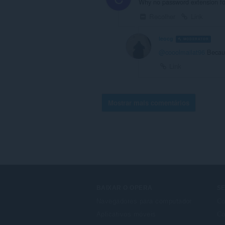
Why no password extension f
Recolher
Link
leocg
MODERATOR
V
@cooolmailat96
Becaus
Link
Mostrar mais comentários
BAIXAR O OPERA
S
Navegadores para computador
Co
Aplicativos móveis
Co