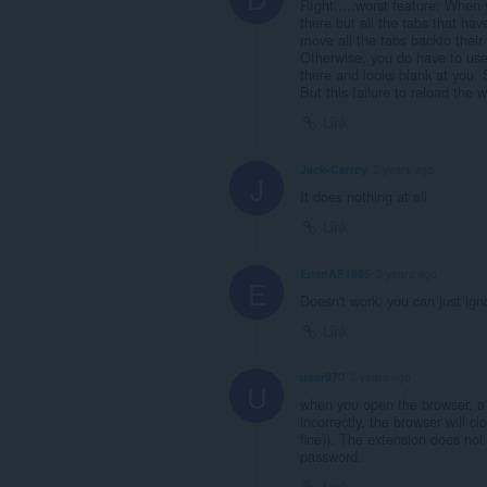
RIght.....worst feature: When 
there but all the tabs that h
move all the tabs backto their
Otherwise, you do have to use 
there and looks blank at you. 
But this failure to reload the 
Link
Jack-Carrey
2 years ago
J
It does nothing at all
Link
EnzoAF1985
3 years ago
E
Doesn't work, you can just ign
Link
user970
3 years ago
U
when you open the browser, a f
incorrectly, the browser will c
fine)). The extension does not
password.
Link