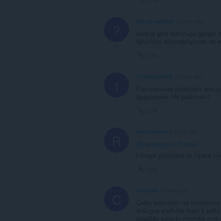
Um ex-usuário
3 years ago
?
ekrana şifre kutucuğu geliyor
rahatlıkla dolanabiliyorum ve e
Link
13romanovich
3 years ago
1
Расширение работает некор
браузером. Не работает!
Link
redcurranes
3 years ago
R
@nenadppx
drift boss
I forgot password to Opera L
Link
corsamy
3 years ago
C
Cette extension ne fonctionne 
dialogue s'affiche mais il suff
possible sans le moindre mot d