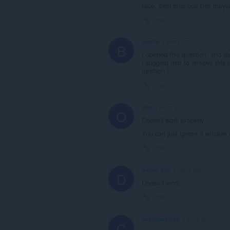
tape, c'est plus que très moye
Link
bienfp
4 years ago
B
I opened this question, and s
I suggest that to remove this ex
function !
Link
Oim
4 years ago
O
Doesn't work properly
You can just ignore a window
Link
daniel-dgc
4 years ago
D
Doesn´t work.
Link
cooolmailat96
4 years ago
C