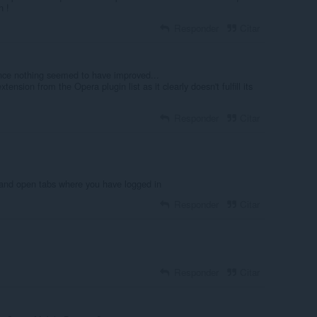
n !
Responder
Citar
ince nothing seemed to have improved...
tension from the Opera plugin list as it clearly doesn't fulfill its
Responder
Citar
 and open tabs where you have logged in
Responder
Citar
Responder
Citar