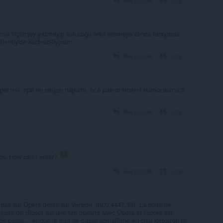
Responder
Citar
 ama hiçbirşey yazmayıp kutucuğu arka sekmeye alınca tarayıcıda
klentiyide kaldırabiliyorum
Responder
Citar
ректно, при не вводе пароля, всё равно можно пользоваться
Responder
Citar
ock. How can I enter?
Responder
Citar
pas sur Opera (testé sur Version :89.0.4447.39). La boite de
it juste de cliquer sur une tab ouverte avec Opera et l'accès est
e passe... et que le mot de passe soit affiché en clair lorsqu'on le