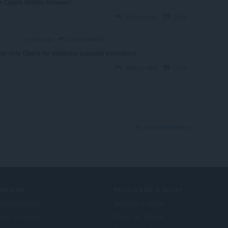
or Opera Mobile Browser?
Responder
Citar
cooolmailat96
4 years ago
OLUNTEER
e only Opera for desktops supports extensions.
Responder
Citar
Ver o thread dos fórum
ERVIÇOS
PRECISA DE AJUDA?
mplementos
Suporte e ajuda
nta do Opera
Blogs do Opera