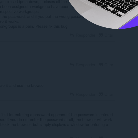
you close Opera down, it closes all the workgroups. They are still
ave been assigned a workgroup have been removed. So you have to
 respective workgroups.
the password, and if you put the wrong password, it just sits
So it works.
workgroups is a pain. Please fix this bug.
Responder
Citar
Responder
Citar
ore it and use the browser
Responder
Citar
ield for entering a password appears. If the password is entered
lose. If you do not enter the password at all, the browser will work
 block the browser, but simply displays a window for entering a