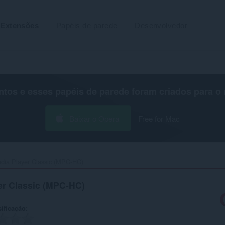
Extensões
Papéis de parede
Desenvolvedor
os e esses papéis de parede foram criados para o
Baixar o Opera
Free for Mac
dia Player Classic (MPC-HC)‎
er Classic (MPC-HC)
ificação