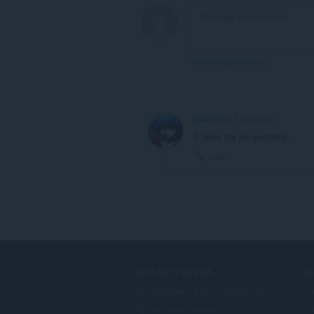
notifications
and
display
them
to
Ver o thread dos fórum
you
in
the
system
tray.
arkus1995
6 years ago
Esta
It does the job perfectly.
extensão
Link
consegue
acessar
suas
guias
e
atividades
de
navegação.
BAIXAR O OPERA
S
Navegadores para computador
Co
Aplicativos móveis
Co