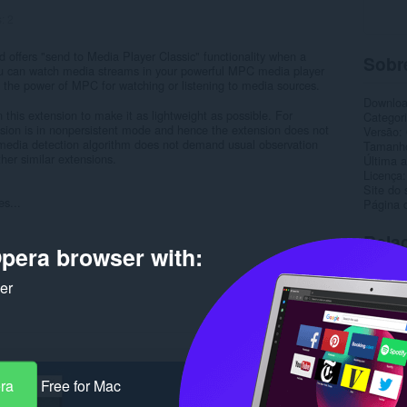
s:
2
d offers "send to Media Player Classic" functionality when a
Sobr
ou can watch media streams in your powerful MPC media player
e the power of MPC for watching or listening to media sources.
Downlo
this extension to make it as lightweight as possible. For
Categor
sion is in nonpersistent mode and hence the extension does not
Versão
, media detection algorithm does not demand usual observation
Tamanh
her similar extensions.
Última a
Licença
Site do 
es...
Página 
Rela
pera browser with:
ker
era
Free for Mac