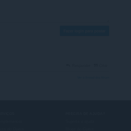
Fazer login para postar
Responder
Citar
Ver o thread dos fórum
ERVIÇOS
PRECISA DE AJUDA?
mplementos
Suporte e ajuda
nta do Opera
Blogs do Opera