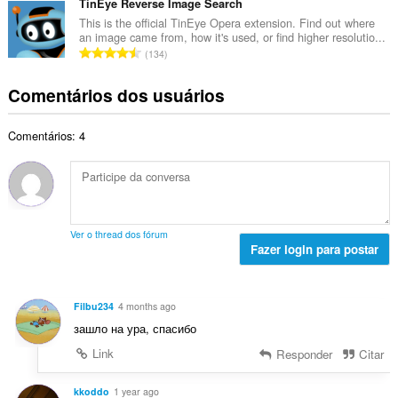
m
TinEye Reverse Image Search
s
o
e
e
s
This is the official TinEye Opera extension. Find out where
t
c
an image came from, how it's used, or find higher resolutio...
r
i
a
N
l
134
o
f
l
ú
a
t
i
d
m
s
Comentários dos usuários
o
c
e
e
s
t
a
c
r
i
a
ç
l
Comentários: 4
o
f
l
õ
a
t
i
d
e
s
o
c
e
s
s
t
a
c
:
i
a
ç
l
f
l
õ
a
Ver o thread dos fórum
i
d
e
Fazer login para postar
s
c
e
s
s
a
c
:
i
ç
l
f
Filbu234
4 months ago
õ
a
i
зашло на ура, спасибо
e
s
c
s
s
Link
Responder
Citar
a
:
i
ç
f
kkoddo
1 year ago
õ