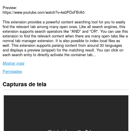
Preview:
https://www.youtube.com/watch?v=ks0PDxFBrA0
This extension provides a powerful content searching tool for you to easily
find the relevant tab among many open ones. Like all search engines, this
extension supports search operators like "AND" and "OR". You can use this
extension to find the relevant content when there are many open tabs like a
normal tab manager extension. It is also possible to index local files as
well. This extension supports parsing content from around 30 languages
and displays a preview (snippet) for the matching result. You can click on
each search entry to directly activate the container tab...
Mostrar mais
Permissões
Capturas de tela
Esta
extensão
consegue
acessar
seus
dados
em
todos
os
sites.