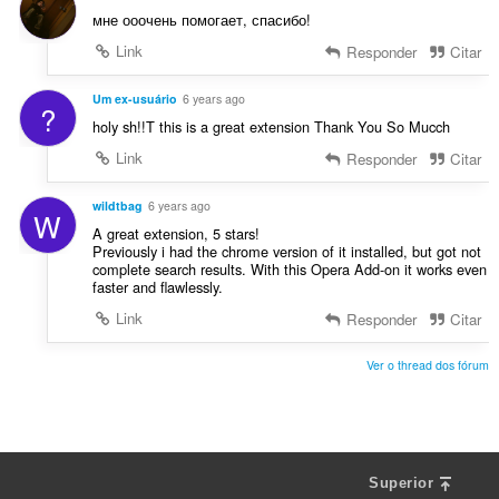
i
e
мне ооочень помогает, спасибо!
c
s
Link
Responder
Citar
a
:
ç
õ
Um ex-usuário
6 years ago
?
e
holy sh!!T this is a great extension Thank You So Mucch
s
Link
Responder
Citar
:
wildtbag
6 years ago
W
A great extension, 5 stars!
Previously i had the chrome version of it installed, but got not
complete search results. With this Opera Add-on it works even
faster and flawlessly.
Link
Responder
Citar
Ver o thread dos fórum
Superior