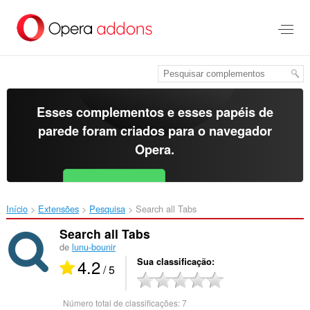
Ir
para
o
conteúdo
principal
Esses complementos e esses papéis de
parede foram criados para o
navegador
Opera
.
Baixar o Opera
Free for Android
Início
Extensões
Pesquisa
Search all Tabs‎
Search all Tabs
de
lunu-bounir
4.2
Sua classificação
/ 5
Número total de classificações:
7