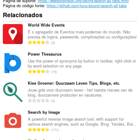
Página de suporte
https://webextension.org/listing/search-all-tabs.html
Página do código fonte
https://github.com/lunu-bounir/search-all-tabs
Relacionados
World Wide Events
É o agregador de Eventos mais poderoso do mundo. Não
precisa de logins, passwords, complicações ou configurações!
N
3
ú
m
Power Thesaurus
e
Use the power of synonyms by button in toolbar, right-click or
by word selection on any page.
r
N
15
o
ú
t
m
Kies Groener: Duurzaam Leven Tips, Blogs, etc.
o
e
Jouw gids voor duurzaam leven - het laatste nieuws van de
t
blog, duurzamere producten en vacatures.
r
a
N
0
o
l
ú
t
d
m
Search by Image
o
e
e
A powerful reverse image search tool, with support for
t
c
various search engines, such as Google, Bing, Yandex, Bai...
r
a
N
l
171
o
l
ú
a
t
d