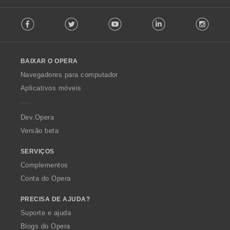
F
Facebook
Twitter
Youtube
LinkedIn
Instag
o
l
l
o
BAIXAR O OPERA
w
O
Navegadores para computador
p
Aplicativos móveis
e
r
a
Dev.Opera
Versão beta
SERVIÇOS
Complementos
Conta do Opera
PRECISA DE AJUDA?
Suporte e ajuda
Blogs do Opera