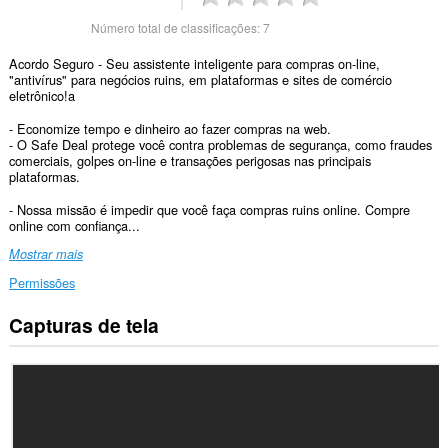
Número total de classificações:
7
Acordo Seguro - Seu assistente inteligente para compras on-line,
"antivírus" para negócios ruins, em plataformas e sites de comércio
eletrônico!a
- Economize tempo e dinheiro ao fazer compras na web.
- O Safe Deal protege você contra problemas de segurança, como fraudes
comerciais, golpes on-line e transações perigosas nas principais
plataformas.
- Nossa missão é impedir que você faça compras ruins online. Compre
online com confiança...
Mostrar mais
Permissões
Capturas de tela
Esta
extensão
consegue
acessar
seus
dados
em
alguns