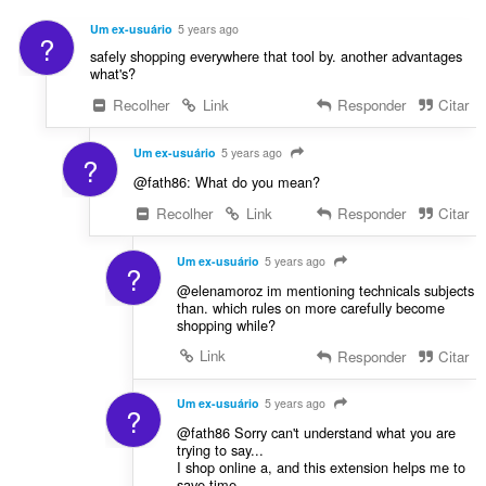
:
i
ç
l
f
Um ex-usuário
5 years ago
õ
?
a
i
safely shopping everywhere that tool by. another advantages
e
s
c
what's?
s
s
a
:
Recolher
Link
Responder
Citar
i
ç
f
õ
i
Um ex-usuário
5 years ago
e
?
c
s
@fath86: What do you mean?
a
:
Recolher
Link
Responder
Citar
ç
õ
e
Um ex-usuário
5 years ago
?
s
@elenamoroz im mentioning technicals subjects
:
than. which rules on more carefully become
shopping while?
Link
Responder
Citar
Um ex-usuário
5 years ago
?
@fath86 Sorry can't understand what you are
trying to say...
I shop online a, and this extension helps me to
save time....