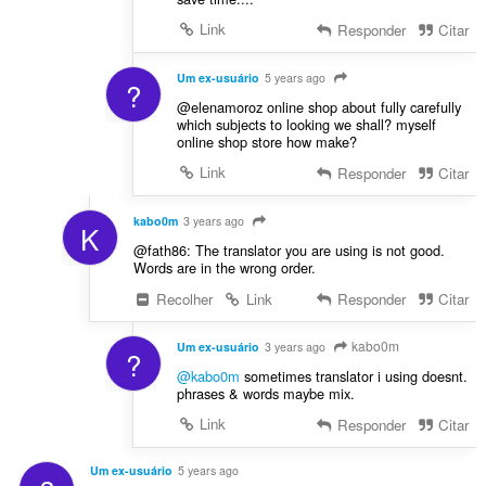
Link
Responder
Citar
Um ex-usuário
5 years ago
?
@elenamoroz online shop about fully carefully
which subjects to looking we shall? myself
online shop store how make?
Link
Responder
Citar
kabo0m
3 years ago
K
@fath86: The translator you are using is not good.
Words are in the wrong order.
Recolher
Link
Responder
Citar
kabo0m
Um ex-usuário
3 years ago
?
@kabo0m
sometimes translator i using doesnt.
phrases & words maybe mix.
Link
Responder
Citar
Um ex-usuário
5 years ago