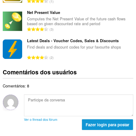
N
1
o
l
ú
t
d
m
Net Present Value
o
e
e
Computes the Net Present Value of the future cash flows
t
c
based on given discounted rate and period
r
a
N
l
3
o
l
ú
a
t
d
m
Latest Deals - Voucher Codes, Sales & Discounts
s
o
e
e
s
Find deals and discount codes for your favourite shops
t
c
r
i
a
N
l
2
o
f
l
ú
a
t
i
d
m
s
Comentários dos usuários
o
c
e
e
s
t
a
c
r
i
a
ç
l
Comentários: 8
o
f
l
õ
a
t
i
d
e
s
o
c
e
s
s
t
a
c
:
i
a
ç
l
f
l
õ
a
Ver o thread dos fórum
i
d
e
Fazer login para postar
s
c
e
s
s
a
c