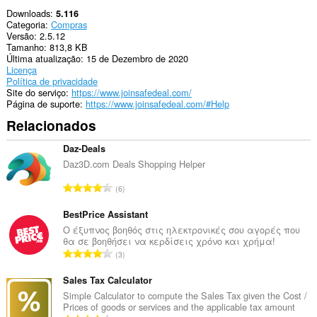
Downloads
5.116
Categoria
Compras
Versão
2.5.12
Tamanho
813,8 KB
Última atualização
15 de Dezembro de 2020
Licença
Política de privacidade
Site do serviço
https://www.joinsafedeal.com/
Página de suporte
https://www.joinsafedeal.com/#Help
Relacionados
Daz-Deals
Daz3D.com Deals Shopping Helper
N
6
ú
m
BestPrice Assistant
e
Ο έξυπνος βοηθός στις ηλεκτρονικές σου αγορές που
θα σε βοηθήσει να κερδίσεις χρόνο και χρήμα!
r
N
3
o
ú
t
m
Sales Tax Calculator
o
e
Simple Calculator to compute the Sales Tax given the Cost /
t
Prices of goods or services and the applicable tax amount
r
a