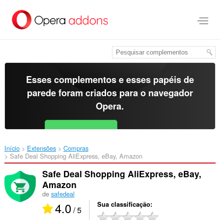
Ir
para
o
conteúdo
principal
Esses complementos e esses papéis de
parede foram criados para o
navegador
Opera
.
Baixar o Opera
Free for Android
Início
Extensões
Compras
Safe Deal Shopping AliExpress, eBay, Amazon‎
Safe Deal Shopping AliExpress, eBay,
Amazon
de
safedeal
4.0
Sua classificação
/ 5