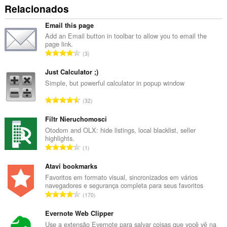
Relacionados
Email this page
Add an Email button in toolbar to allow you to email the
page link.
N
3
ú
m
Just Calculator ;)
e
Simple, but powerful calculator in popup window
r
N
32
o
ú
t
m
Filtr Nieruchomosci
o
e
Otodom and OLX: hide listings, local blacklist, seller
t
highlights.
r
a
N
1
o
l
ú
t
d
m
Atavi bookmarks
o
e
e
Favoritos em formato visual, sincronizados em vários
t
c
navegadores e segurança completa para seus favoritos
r
a
N
l
170
o
l
ú
a
t
d
m
Evernote Web Clipper
s
o
e
e
s
Use a extensão Evernote para salvar coisas que você vê na