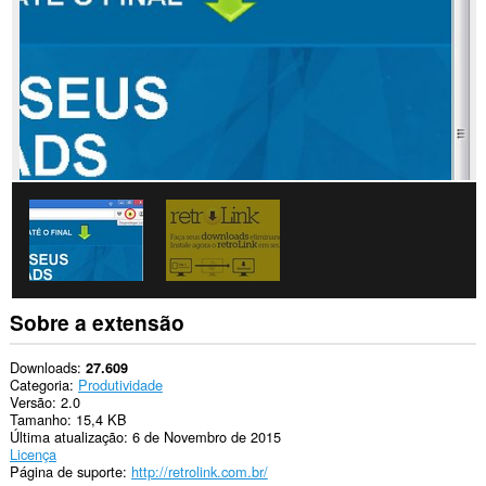
Esta
extensão
consegue
acessar
suas
guias
e
atividades
de
navegação.
Sobre a extensão
Downloads
27.609
Categoria
Produtividade
Versão
2.0
Tamanho
15,4 KB
Última atualização
6 de Novembro de 2015
Licença
Página de suporte
http://retrolink.com.br/