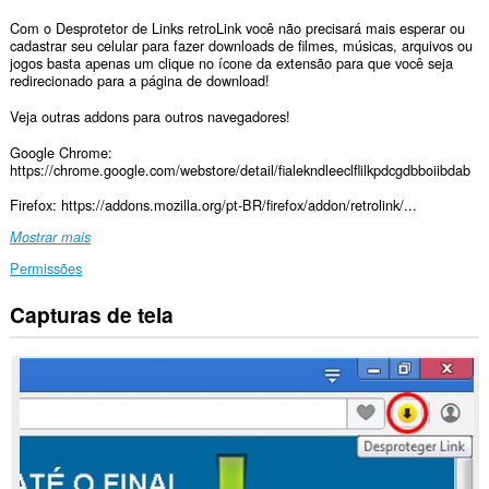
Com o Desprotetor de Links retroLink você não precisará mais esperar ou
cadastrar seu celular para fazer downloads de filmes, músicas, arquivos ou
jogos basta apenas um clique no ícone da extensão para que você seja
redirecionado para a página de download!
Veja outras addons para outros navegadores!
Google Chrome:
https://chrome.google.com/webstore/detail/fialekndleeclflilkpdcgdbboiibdab
Firefox: https://addons.mozilla.org/pt-BR/firefox/addon/retrolink/...
Mostrar mais
Permissões
Capturas de tela
Esta
extensão
consegue
acessar
seus
dados
em
alguns
sites.