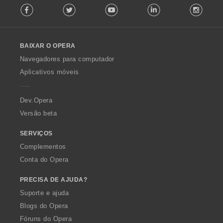
s
Facebook
Twitter
Youtube
LinkedIn
Instag
o
a
:
l
ç
l
õ
o
e
BAIXAR O OPERA
w
s
O
:
Navegadores para computador
p
Aplicativos móveis
e
r
a
Dev.Opera
Versão beta
SERVIÇOS
Complementos
Conta do Opera
PRECISA DE AJUDA?
Suporte e ajuda
Blogs do Opera
Fóruns do Opera