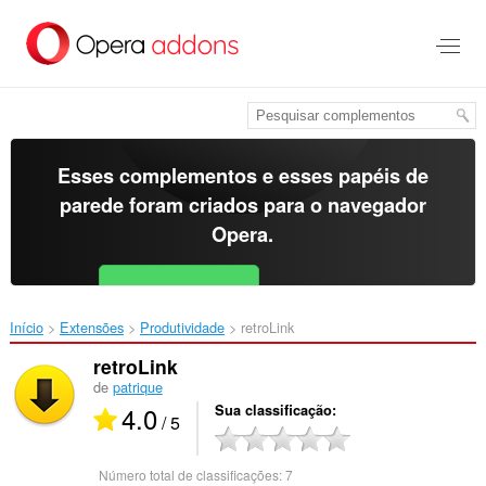
Ir
para
o
conteúdo
principal
Esses complementos e esses papéis de
parede foram criados para o
navegador
Opera
.
Baixar o Opera
Free for Android
Início
Extensões
Produtividade
retroLink‎
retroLink
de
patrique
4.0
Sua classificação
/ 5
Número total de classificações:
7