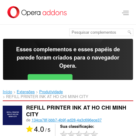
Ir
para
o
conteúdo
principal
Esses complementos e esses papéis de
parede foram criados para o
navegador
Opera
.
Baixar o Opera
Free for Android
Início
Extensões
Produtividade
REFILL PRINTER INK AT HO CHI MINH CITY‎
REFILL PRINTER INK AT HO CHI MINH
CITY
de
134ca78f-bbb7-4b9f-ad28-4a3c696ece37
4.0
Sua classificação
/ 5