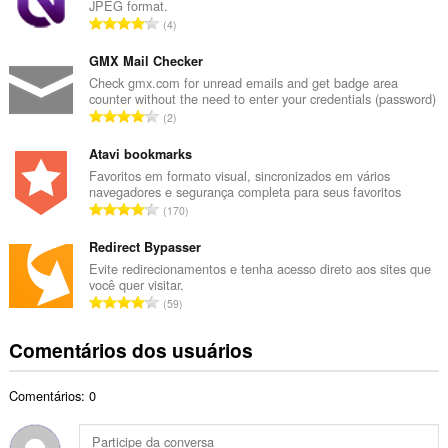
JPEG format.
r
N
4
o
ú
t
m
GMX Mail Checker
o
e
Check gmx.com for unread emails and get badge area
t
counter without the need to enter your credentials (password)
r
a
N
2
o
l
ú
t
d
m
Atavi bookmarks
o
e
e
Favoritos em formato visual, sincronizados em vários
t
c
navegadores e segurança completa para seus favoritos
r
a
N
l
170
o
l
ú
a
t
d
m
Redirect Bypasser
s
o
e
e
s
Evite redirecionamentos e tenha acesso direto aos sites que
t
c
você quer visitar.
r
i
a
N
l
59
o
f
l
ú
a
t
i
d
m
s
Comentários dos usuários
o
c
e
e
s
t
a
c
r
i
a
ç
l
Comentários: 0
o
f
l
õ
a
t
i
d
e
s
o
c