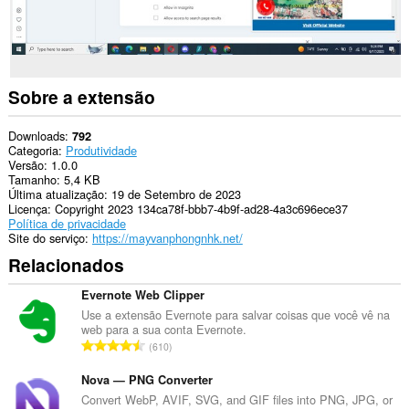
Sobre a extensão
Downloads
792
Categoria
Produtividade
Versão
1.0.0
Tamanho
5,4 KB
Última atualização
19 de Setembro de 2023
Licença
Copyright 2023 134ca78f-bbb7-4b9f-ad28-4a3c696ece37
Política de privacidade
Site do serviço
https://mayvanphongnhk.net/
Relacionados
Evernote Web Clipper
Use a extensão Evernote para salvar coisas que você vê na
web para a sua conta Evernote.
N
610
ú
m
Nova — PNG Converter
e
Convert WebP, AVIF, SVG, and GIF files into PNG, JPG, or