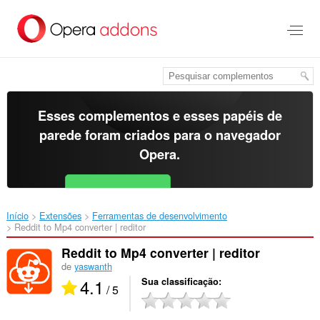
Ir
para
o
conteúdo
principal
Esses complementos e esses papéis de
parede foram criados para o
navegador
Opera
.
Baixar o Opera
Free for Android
Início
Extensões
Ferramentas de desenvolvimento
Reddit to Mp4 converter | reditor‎
Reddit to Mp4 converter | reditor
de
yaswanth
4.1
Sua classificação
/ 5