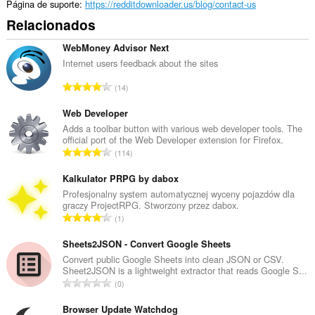
Página de suporte
https://redditdownloader.us/blog/contact-us
Relacionados
WebMoney Advisor Next
Internet users feedback about the sites
N
14
ú
m
Web Developer
e
Adds a toolbar button with various web developer tools. The
official port of the Web Developer extension for Firefox.
r
N
114
o
ú
t
m
Kalkulator PRPG by dabox
o
e
Profesjonalny system automatycznej wyceny pojazdów dla
t
graczy ProjectRPG. Stworzony przez dabox.
r
a
N
1
o
l
ú
t
d
m
Sheets2JSON - Convert Google Sheets
o
e
e
Convert public Google Sheets into clean JSON or CSV.
t
c
Sheet2JSON is a lightweight extractor that reads Google S...
r
a
N
l
0
o
l
ú
a
t
d
m
Browser Update Watchdog
s