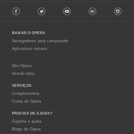
e
F
c
s
Facebook
Twitter
Youtube
LinkedIn
Instag
o
a
:
l
ç
l
õ
o
e
BAIXAR O OPERA
w
s
O
:
Navegadores para computador
p
Aplicativos móveis
e
r
a
Dev.Opera
Versão beta
SERVIÇOS
Complementos
Conta do Opera
PRECISA DE AJUDA?
Suporte e ajuda
Blogs do Opera