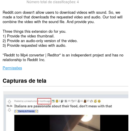
Número total de classificações:
4
Reddit.com doesn't allow users to download videos with sound. So, we
made a tool that downloads the requested video and audio. Our tool will
combine the video with the sound file. And provide you.
Three things this extension do for you.
1) Provide the video thumbnail.
2) Provide an audio-only version of the video.
3) Provide requested video with audio.
"Reddit to Mp4 converter | Reditor" is an independent project and has no
relationship to Reddit Inc.
Permissões
Capturas de tela
Esta
extensão
consegue
acessar
seus
dados
em
alguns
sites.