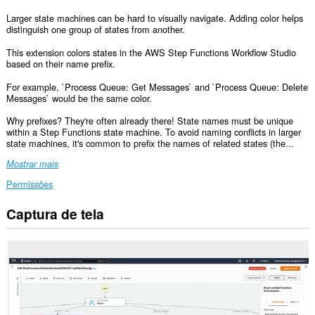
Larger state machines can be hard to visually navigate. Adding color helps
distinguish one group of states from another.
This extension colors states in the AWS Step Functions Workflow Studio
based on their name prefix.
For example, `Process Queue: Get Messages` and `Process Queue: Delete
Messages` would be the same color.
Why prefixes? They're often already there! State names must be unique
within a Step Functions state machine. To avoid naming conflicts in larger
state machines, it's common to prefix the names of related states (the...
Mostrar mais
Permissões
Captura de tela
Esta
extensão
consegue
acessar
seus
dados
em
alguns
sites.