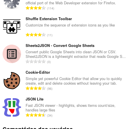
official port of the Web Developer extension for Firefox.
N
114
ú
m
Shuffle Extension Toolbar
e
Customize the sequence of extension icons as you like
r
N
11
o
ú
t
m
Sheets2JSON - Convert Google Sheets
o
e
Convert public Google Sheets into clean JSON or CSV.
t
Sheet2JSON is a lightweight extractor that reads Google S...
r
a
N
0
o
l
ú
t
d
m
Cookie-Editor
o
e
e
Simple yet powerful Cookie Editor that allow you to quickly
t
c
create, edit and delete cookies without leaving your tab.
r
a
N
l
96
o
l
ú
a
t
d
m
JSON Lite
s
o
e
e
s
Fast JSON viewer - highlights, shows items count/size,
t
c
handles large files
r
i
a
N
l
34
o
f
l
ú
a
t
i
d
m
s
Comentários dos usuários
o
c