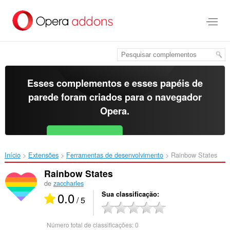
Ir
para
o
conteúdo
principal
Esses complementos e esses papéis de
parede foram criados para o
navegador
Opera
.
Baixar o Opera
Free for Android
Início
Extensões
Ferramentas de desenvolvimento
Rainbow States‎
Rainbow States
de
zaccharles
0.0
Sua classificação
/ 5
Número total de classificações:
0