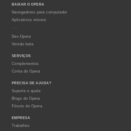
e
BAIXAR O OPERA
w
s
O
:
Navegadores para computador
p
Aplicativos móveis
e
r
a
Dev.Opera
Versão beta
SERVIÇOS
Complementos
Conta do Opera
PRECISA DE AJUDA?
Suporte e ajuda
Blogs do Opera
Fóruns do Opera
EMPRESA
Trabalhos