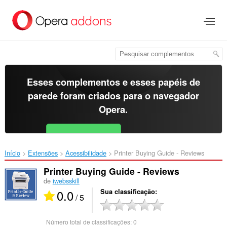
Ir
para
o
conteúdo
principal
Esses complementos e esses papéis de
parede foram criados para o
navegador
Opera
.
Baixar o Opera
Free for Android
Início
Extensões
Acessibilidade
Printer Buying Guide - Reviews‎
Printer Buying Guide - Reviews
de
iwebsskill
0.0
Sua classificação
/ 5
Número total de classificações:
0