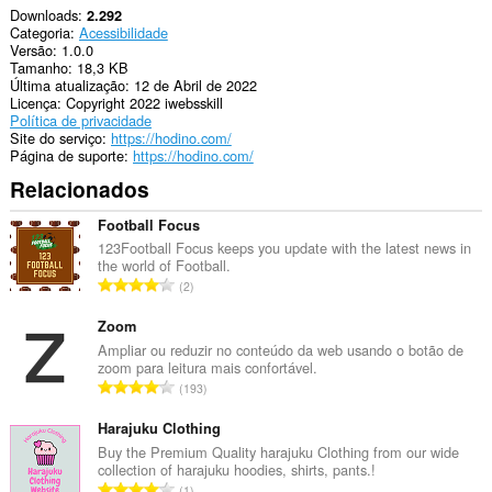
Downloads
2.292
Categoria
Acessibilidade
Versão
1.0.0
Tamanho
18,3 KB
Última atualização
12 de Abril de 2022
Licença
Copyright 2022 iwebsskill
Política de privacidade
Site do serviço
https://hodino.com/
Página de suporte
https://hodino.com/
Relacionados
Football Focus
123Football Focus keeps you update with the latest news in
the world of Football.
N
2
ú
m
Zoom
e
Ampliar ou reduzir no conteúdo da web usando o botão de
zoom para leitura mais confortável.
r
N
193
o
ú
t
m
Harajuku Clothing
o
e
Buy the Premium Quality harajuku Clothing from our wide
t
collection of harajuku hoodies, shirts, pants.!
r
a
N
1