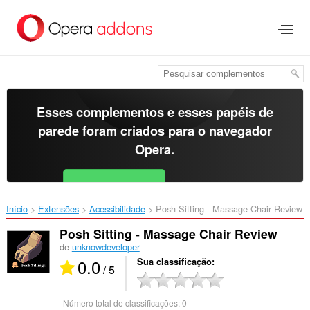
Ir
para
o
conteúdo
principal
Esses complementos e esses papéis de
parede foram criados para o
navegador
Opera
.
Baixar o Opera
Free for Android
Início
Extensões
Acessibilidade
Posh Sitting - Massage Chair Review‎
Posh Sitting - Massage Chair Review
de
unknowdeveloper
0.0
Sua classificação
/ 5
Número total de classificações:
0