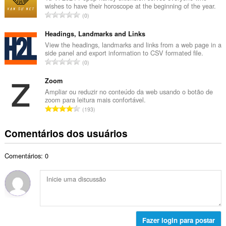
t
wishes to have their horoscope at the beginning of the year.
r
a
N
0
o
l
ú
t
d
m
Headings, Landmarks and Links
o
e
e
View the headings, landmarks and links from a web page in a
t
c
side panel and export information to CSV formated file.
r
a
N
l
0
o
l
ú
a
t
d
m
Zoom
s
o
e
e
s
Ampliar ou reduzir no conteúdo da web usando o botão de
t
c
zoom para leitura mais confortável.
r
i
a
N
l
193
o
f
l
ú
a
t
i
d
m
s
Comentários dos usuários
o
c
e
e
s
t
a
c
r
i
a
ç
l
Comentários: 0
o
f
l
õ
a
t
i
d
e
s
o
c
e
s
s
t
a
c
:
i
a
ç
l
f
l
õ
a
i
d
e
Fazer login para postar
s