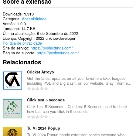
Sobre a extensão
Downloads
1.313
Categoria
Acessibilidade
Versão
1.0.0
Tamanho
14,7 KB
Última atualização
6 de Setembro de 2022
Licença
Copyright 2022 unknowdeveloper
Política de privacidade
Site do serviço
https://poshsittings.com/
Página de suporte
https://poshsittings.com/
Relacionados
Cricket Arroyo
Get the latest updates on all your favorite cricket leagues,
including PSL and Big Bash, on our website. Stay informe...
N
0
ú
m
Click test 5 seconds
e
Click Test 5 Seconds – Cps Test 5 Seconds used to check
how fast can you click in 5 seconds.
r
N
0
o
ú
t
m
Tu Vi 2024 Popup
o
e
Tu Vi 2024 Popup handy extension serves everyone who