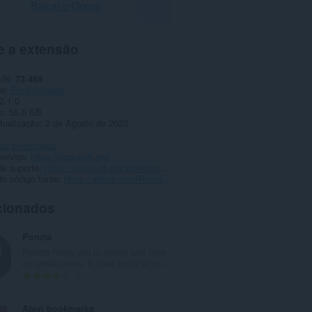
Baixar o Opera
e a extensão
ads
73.469
ia
Produtividade
2.1.0
o
55,5 KB
tualização
2 de Agosto de 2023
 de privacidade
serviço
https://popupoff.org/
de suporte
https://popupoff.org/submit-issue
o código fonte
https://github.com/RomanistHere/PopUpOFF
cionados
Ponzta
Ponzta helps you to spend less time
on certain sites. It does so by lettin...
N
5
ú
m
Atavi bookmarks