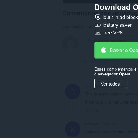
Download O
Comentários dos usuários
built-in ad bloc
battery saver
Comentários: 14
free VPN
Baixar o Op
Ver o thread dos fórum
Esses complementos e e
o
navegador Opera
.
Ver todos
Doomsdon
4 months ago
D
This does not work on either of
From what I can tell, this doesn
Link
Katsygin
1 year ago
K
Хорошее расширение, блоки