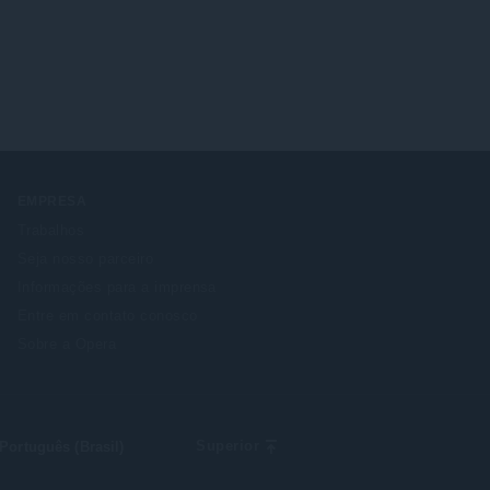
EMPRESA
Trabalhos
Seja nosso parceiro
Informações para a imprensa
Entre em contato conosco
Sobre a Opera
lect
Superior
ur