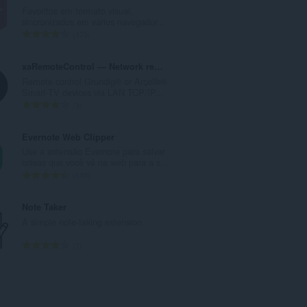
e
Favoritos em formato visual,
r
sincronizados em vários navegador...
o
N
170
t
ú
o
m
xaRemoteControl — Network remote control for TV
t
e
Remote control Grundig® or Arçelik®
a
r
Smart-TV devices via LAN TCP/IP...
l
o
N
3
d
t
ú
e
o
m
Evernote Web Clipper
c
t
e
Use a extensão Evernote para salvar
l
a
r
coisas que você vê na web para a s...
a
l
o
N
610
s
d
t
ú
s
e
o
m
Note Taker
i
c
t
e
A simple note-taking extension
f
l
a
r
i
a
l
o
N
7
c
s
d
t
ú
a
s
e
o
m
ç
i
c
t
e
õ
f
l
a
r
e