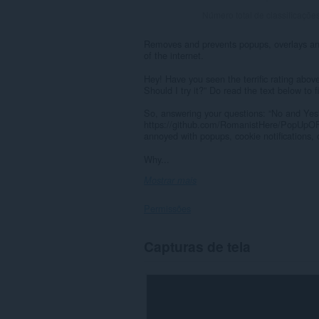
Número total de classificaçõe
Removes and prevents popups, overlays and c
of the internet.
Hey! Have you seen the terrific rating abov
Should I try it?” Do read the text below to fi
So, answering your questions: “No and Yes” 
https://github.com/RomanistHere/PopUpOFF/i
annoyed with popups, cookie notifications, o
Why...
Mostrar mais
Permissões
Esta
Capturas de tela
extensão
consegue
acessar
seus
dados
em
todos