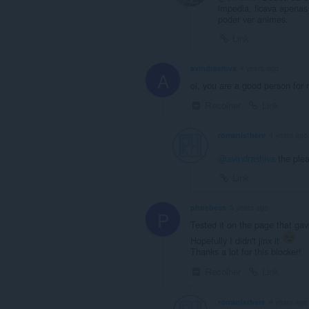
impedia, ficava apenas
poder ver animes.
Link
avindrashiva
4 years ago
A
oi, you are a good person for 
Recolher
Link
romanisthere
4 years ago
@avindrashiva
the ple
Link
phoebess
5 years ago
P
Tested it on the page that gav
Hopefully I didn't jinx it
Thanks a lot for this blocker!
Recolher
Link
romanisthere
4 years ago