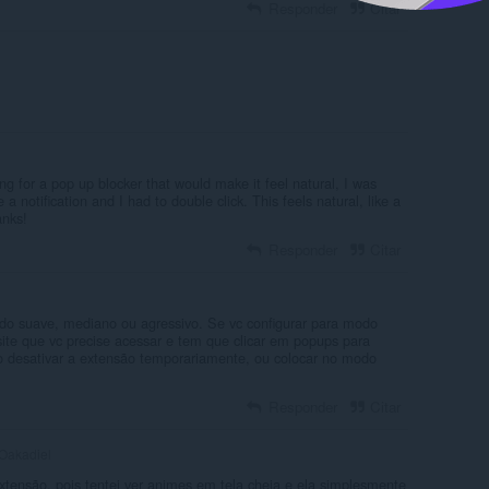
Responder
Citar
ng for a pop up blocker that would make it feel natural, I was
 notification and I had to double click. This feels natural, like a
anks!
Responder
Citar
odo suave, mediano ou agressivo. Se vc configurar para modo
site que vc precise acessar e tem que clicar em popups para
 desativar a extensão temporariamente, ou colocar no modo
Responder
Citar
Oakadiel
xtensão, pois tentei ver animes em tela cheia e ela simplesmente