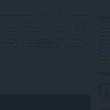
s:
40
ookie notifications, other tools do not. Enjoy the original look
Sobr
e? You must be wondering: “Is it finally a good popup blocker?
Downlo
nd out if that's something you'd like to give a try.
Categor
Versão
- it isn’t some “good” popup blocker. PopUpOFF is brilliant:
Tamanh
ssues/16 - and you should definitely try it if you are as
Última a
verlays and other sticky things that overlay content as I do.
Licença
Política
Site do 
Página 
Página d
Rela