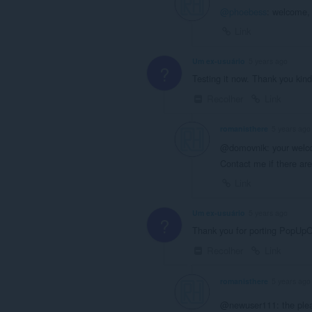
@phoebess
: welcome,
Link
Um ex-usuário
5 years ago
?
Testing it now. Thank you kind
Recolher
Link
romanisthere
5 years ago
@domovnik: your welc
Contact me if there a
Link
Um ex-usuário
5 years ago
?
Thank you for porting PopUp
Recolher
Link
romanisthere
5 years ago
@newuser111: the ple