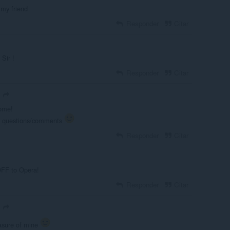
 my friend
Responder
Citar
 Sir !
Responder
Citar
ome!
re questions/comments
Responder
Citar
OFF to Opera!
Responder
Citar
asure of mine