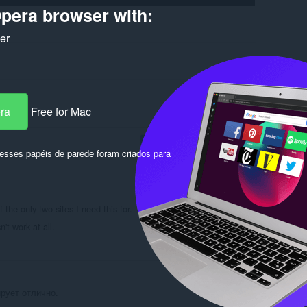
pera browser with:
ker
era
Free for Mac
Fazer login para postar
sses papéis de parede foram criados para
 the only two sites I need this for.
't work at all.
Responder
Citar
рует отлично.