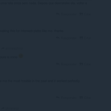
 uma tela cinza sem nada. Depois que desinstalei ela, voltei a
Responder
Citar
making this for interweb plebs like me. thanks
Responder
Citar
avindrashiva
asure is mine
Responder
Citar
e me the most trouble in the past and it worked perfectly.
Responder
Citar
phoebess