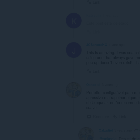
Link
Katsygin
1 year ago
K
Este post está deletado!
Link
JCSantosHQ
1 year ago
J
This is amazing. I was searchi
using one that always gave me a
pop up doesn't even exist! Th
Link
Oakadiel
3 years ago
Perfeito, configurável para m
agressivo e atrapalhar algum 
desbloquear, então recomendo
suave.
Recolher
Link
Oakadiel
3 years ago
@oakadiel
Desisti da e