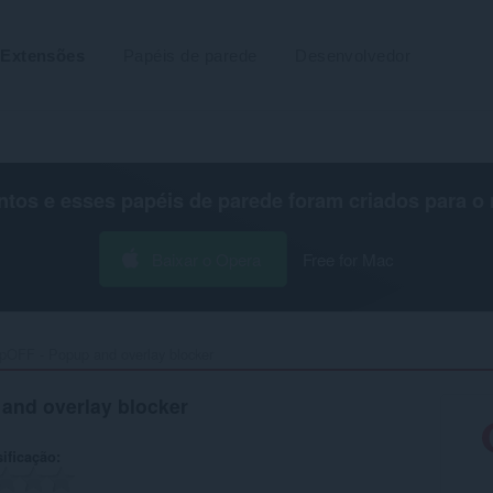
Extensões
Papéis de parede
Desenvolvedor
os e esses papéis de parede foram criados para o
Baixar o Opera
Free for Mac
OFF - Popup and overlay blocker‎
and overlay blocker
ificação