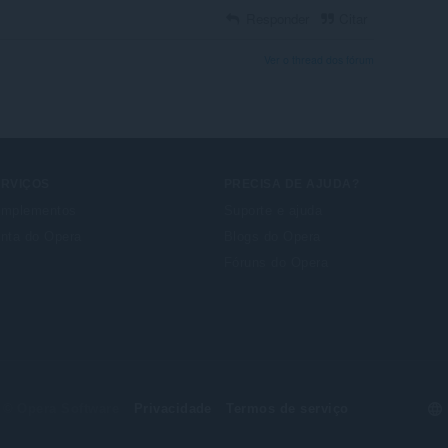
Responder
Citar
Ver o thread dos fórum
ERVIÇOS
PRECISA DE AJUDA?
mplementos
Suporte e ajuda
nta do Opera
Blogs do Opera
Fóruns do Opera
Se
© Opera Software
Privacidade
Termos de serviço
yo