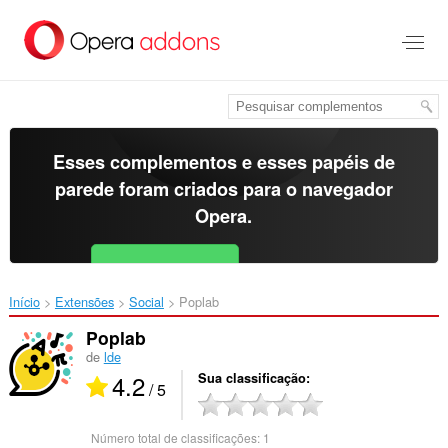
Ir
para
o
conteúdo
principal
Esses complementos e esses papéis de
parede foram criados para o
navegador
Opera
.
Baixar o Opera
Free for Android
Início
Extensões
Social
Poplab‎
Poplab
de
lde
4.2
Sua classificação
/ 5
Número total de classificações:
1