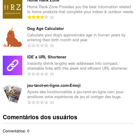
m
e
Home Rank Zone Provides you the best Information related
to home products that complete your indoor & outdoor needs.
r
N
2
o
ú
t
m
Dog Age Calculator
o
e
Calculate your dog's approximate age in human years by
t
entering their birth month and year.
r
a
N
0
o
l
ú
t
d
m
IDE`a URL Shortener
o
e
e
Instantly shrink lengthy web addresses into compact,
t
c
shareable links with this sleek and efficient URL shortener.
r
a
N
l
0
o
l
ú
a
t
d
m
jeu-tarot-en-ligne.com•Emoji
s
o
e
e
s
Ajoute des fonctionnalités à jeu-tarot-en-ligne.com pour
t
c
améliorer votre expérience de jeu et corriger des bugs.
r
i
a
N
l
0
o
f
l
ú
a
t
i
d
m
s
Comentários dos usuários
o
c
e
e
s
t
a
c
r
i
a
ç
l
Comentários: 0
o
f
l
õ
a