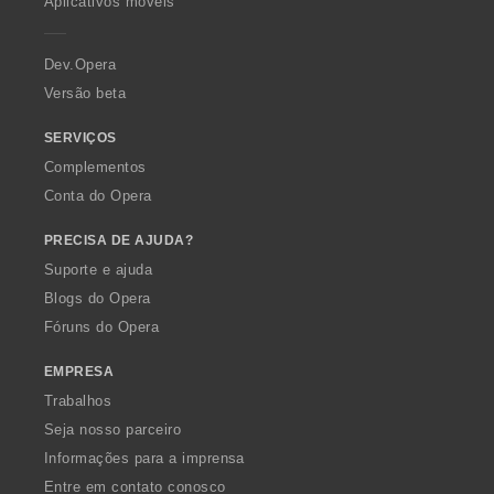
Aplicativos móveis
e
r
a
Dev.Opera
Versão beta
SERVIÇOS
Complementos
Conta do Opera
PRECISA DE AJUDA?
Suporte e ajuda
Blogs do Opera
Fóruns do Opera
EMPRESA
Trabalhos
Seja nosso parceiro
Informações para a imprensa
Entre em contato conosco