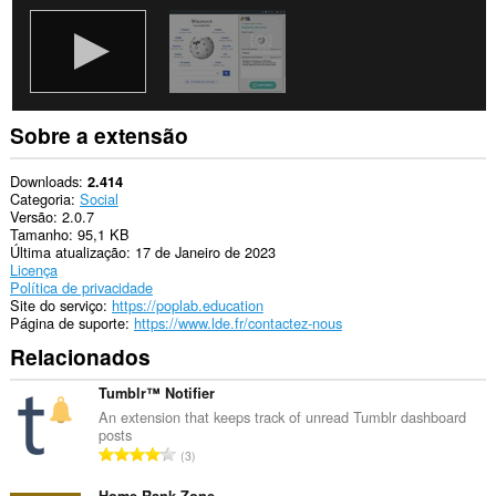
you
in
the
system
tray.
Esta
extensão
Sobre a extensão
consegue
acessar
suas
Downloads
2.414
guias
Categoria
Social
e
Versão
2.0.7
atividades
Tamanho
95,1 KB
de
Última atualização
17 de Janeiro de 2023
navegação.
Licença
Política de privacidade
Site do serviço
https://poplab.education
Página de suporte
https://www.lde.fr/contactez-nous
Relacionados
Tumblr™ Notifier
An extension that keeps track of unread Tumblr dashboard
posts
N
3
ú
Home Rank Zone