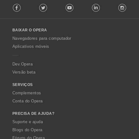
:
F
Facebook
Twitter
Youtube
LinkedIn
Instag
o
l
l
o
BAIXAR O OPERA
w
O
Navegadores para computador
p
Aplicativos móveis
e
r
a
Dev.Opera
Versão beta
SERVIÇOS
Complementos
Conta do Opera
PRECISA DE AJUDA?
Suporte e ajuda
Blogs do Opera
Fóruns do Opera