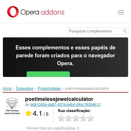
Ir
para
o
conteúdo
principal
Esses complementos e esses papéis de
parede foram criados para o
navegador
Opera
.
Baixar o Opera
Free for Android
Início
Extensões
Produtividade
poetimelessjewelcalculator‎
poetimelessjewelcalculator
de
9d813d0a-da87-4578-b4bd-084c7830d612
4.1
Sua classificação
/ 5
Número total de classificações:
3