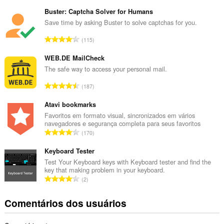
ú
m
Buster: Captcha Solver for Humans
e
Save time by asking Buster to solve captchas for you.
r
N
115
o
ú
t
m
WEB.DE MailCheck
o
e
The safe way to access your personal mail.
t
r
a
N
187
o
l
ú
t
d
m
Atavi bookmarks
o
e
e
Favoritos em formato visual, sincronizados em vários
t
c
navegadores e segurança completa para seus favoritos
r
a
N
l
170
o
l
ú
a
t
d
m
Keyboard Tester
s
o
e
e
s
Test Your Keyboard keys with Keyboard tester and find the
t
c
key that making problem in your keyboard.
r
i
a
N
l
2
o
f
l
ú
a
t
i
d
m
s
Comentários dos usuários
o
c
e
e
s
t
a
c
r
i
a
ç