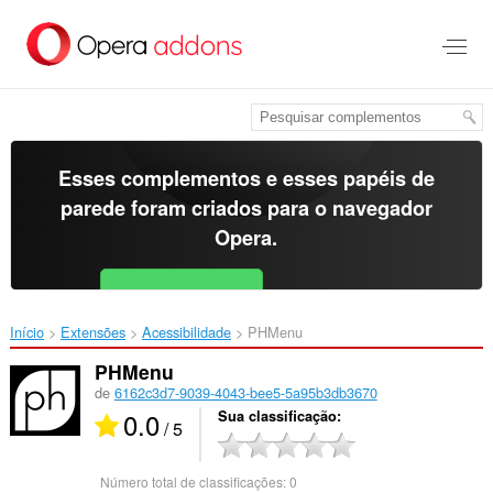
Ir
para
o
conteúdo
principal
Esses complementos e esses papéis de
parede foram criados para o
navegador
Opera
.
Baixar o Opera
Free for Android
Início
Extensões
Acessibilidade
PHMenu‎
PHMenu
de
6162c3d7-9039-4043-bee5-5a95b3db3670
0.0
Sua classificação
/ 5
Número total de classificações:
0