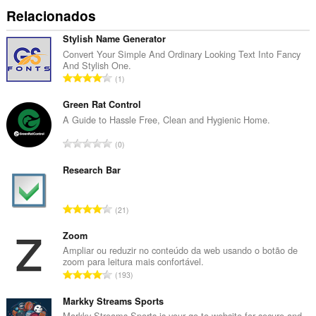
Relacionados
Stylish Name Generator
Convert Your Simple And Ordinary Looking Text Into Fancy
And Stylish One.
N
1
ú
m
Green Rat Control
e
A Guide to Hassle Free, Clean and Hygienic Home.
r
N
0
o
ú
t
m
Research Bar
o
e
t
r
a
N
21
o
l
ú
t
d
m
Zoom
o
e
e
Ampliar ou reduzir no conteúdo da web usando o botão de
t
c
zoom para leitura mais confortável.
r
a
N
l
193
o
l
ú
a
t
d
m
Markky Streams Sports
s
o
e
e
Markky Streams Sports is your go-to website for secure and