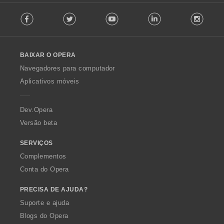
c
s
F
a
:
Facebook
Twitter
Youtube
LinkedIn
Instag
o
ç
l
õ
l
e
o
s
BAIXAR O OPERA
w
:
O
Navegadores para computador
p
Aplicativos móveis
e
r
a
Dev.Opera
Versão beta
SERVIÇOS
Complementos
Conta do Opera
PRECISA DE AJUDA?
Suporte e ajuda
Blogs do Opera