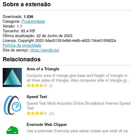
Sobre a extensão
Downloads
1.536
Categoria
Produtividade
Versão
1.1
Tamanho
93,4 KB
Última atualização
22 de Junho de 2023
Licença
Copyright 2023 0dac5135-bd9d-4e6b-a622-7dce0155922a
Política de privacidade
Site do serviço
https://wordle.bz/
Relacionados
Area of a Triangle
Compute area of triange give base and height of triangle or
all three sides of triangle. Also computes side of triangle gi...
N
2
ú
m
Speed Test
e
Speed Test Most Accurate Online Broadband Internet Speed
Test
r
N
25
o
ú
t
m
Evernote Web Clipper
o
e
Use a extensão Evernote para salvar coisas que você vê na
t