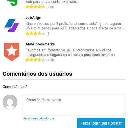
web para a sua conta Evernote.
r
a
N
610
o
l
ú
t
d
m
JobAlign
o
e
e
Sincronize seu perfil profissional com o JobAlign para gerar
t
c
CVs otimizados para ATS adaptados a cada oferta de emp...
r
a
N
l
2
o
l
ú
a
t
d
m
Atavi bookmarks
s
o
e
e
s
Favoritos em formato visual, sincronizados em vários
t
c
navegadores e segurança completa para seus favoritos
r
i
a
N
l
170
o
f
l
ú
a
t
i
d
m
s
Comentários dos usuários
o
c
e
e
s
t
a
c
r
i
a
ç
l
Comentários: 2
o
f
l
õ
a
t
i
d
e
s
o
c
e
s
s
t
a
c
:
i
a
ç
l
f
l
õ
a
Ver o thread dos fórum
i
d
e
Fazer login para postar
s
c
e