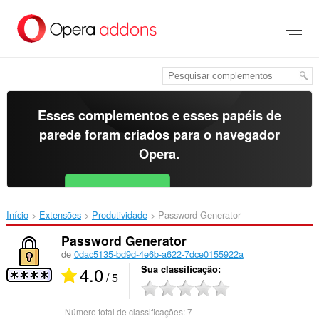
Ir
para
o
conteúdo
principal
Esses complementos e esses papéis de
parede foram criados para o
navegador
Opera
.
Baixar o Opera
Free for Android
Início
Extensões
Produtividade
Password Generator‎
Password Generator
de
0dac5135-bd9d-4e6b-a622-7dce0155922a
4.0
Sua classificação
/ 5
Número total de classificações:
7