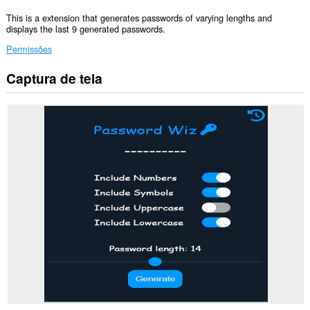
This is a extension that generates passwords of varying lengths and
displays the last 9 generated passwords.
Permissões
Captura de tela
This
extension
can
write
data
into
the
clipboard.