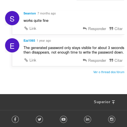
s
s
a
c
:
i
ç
l
f
Seanton
7 months ago
õ
S
a
i
works quite fine
e
s
c
s
s
Link
Responder
Citar
a
:
i
ç
f
Ezz1065
1 year ago
õ
E
i
e
The generated password only stays visible for about 3 seconds
c
then disappears, not enough time to write the password down.
s
a
:
Link
Responder
Citar
ç
õ
Ver o thread dos fórum
e
s
:
Superior
F
Facebook
Twitter
Youtube
LinkedIn
Instag
o
l