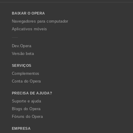
l
o
BAIXAR O OPERA
w
O
Navegadores para computador
p
Aplicativos móveis
e
r
a
Dev.Opera
Versão beta
SERVIÇOS
Complementos
Conta do Opera
PRECISA DE AJUDA?
Suporte e ajuda
Blogs do Opera
Fóruns do Opera
EMPRESA