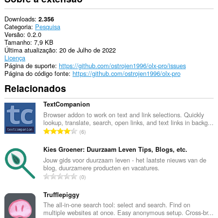
Downloads
2.356
Categoria
Pesquisa
Versão
0.2.0
Tamanho
7,9 KB
Última atualização
20 de Julho de 2022
Licença
Página de suporte
https://github.com/ostrojen1996/olx-pro/issues
Página do código fonte
https://github.com/ostrojen1996/olx-pro
Relacionados
TextCompanion
Browser addon to work on text and link selections. Quickly
lookup, translate, search, open links, and text links in backg...
N
6
ú
m
Kies Groener: Duurzaam Leven Tips, Blogs, etc.
e
Jouw gids voor duurzaam leven - het laatste nieuws van de
blog, duurzamere producten en vacatures.
r
N
0
o
ú
t
m
Trufflepiggy
o
e
The all-in-one search tool: select and search. Find on
t
multiple websites at once. Easy anonymous setup. Cross-br...
r