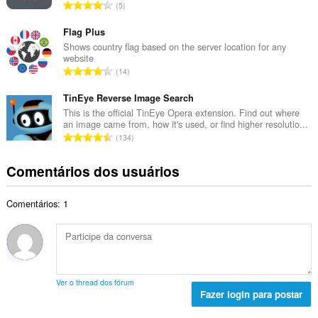
a
N
5
o
l
ú
t
d
m
Flag Plus
o
e
e
Shows country flag based on the server location for any
t
c
website
r
a
N
l
14
o
l
ú
a
t
d
m
TinEye Reverse Image Search
s
o
e
e
s
This is the official TinEye Opera extension. Find out where
t
c
an image came from, how it's used, or find higher resolutio...
r
i
a
N
l
134
o
f
l
ú
a
t
i
d
m
s
Comentários dos usuários
o
c
e
e
s
t
a
c
r
i
a
ç
l
Comentários: 1
o
f
l
õ
a
t
i
d
e
s
o
c
e
s
s
t
a
c
:
i
a
ç
l
f
l
õ
a
Ver o thread dos fórum
i
d
e
Fazer login para postar
s
c
e
s
s
a