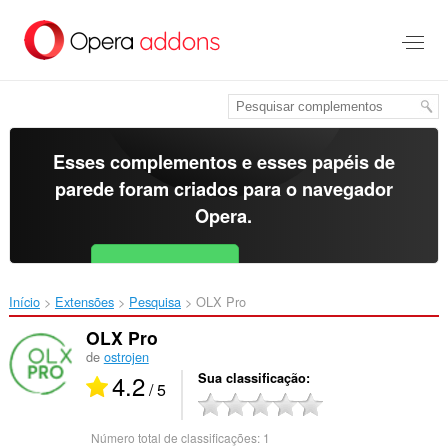
Ir
para
o
conteúdo
principal
Esses complementos e esses papéis de
parede foram criados para o
navegador
Opera
.
Baixar o Opera
Free for Android
Início
Extensões
Pesquisa
OLX Pro‎
OLX Pro
de
ostrojen
4.2
Sua classificação
/ 5
Número total de classificações:
1