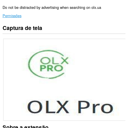
Do not be distracted by advertising when searching on olx.ua
Permissões
Captura de tela
Esta
extensão
consegue
acessar
seus
dados
em
alguns
sites.
Sobre a extensão