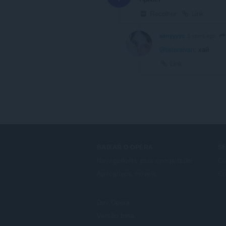
Recolher
Link
sonyyyyc
5 years ago
@teteraivan
: хай
Link
BAIXAR O OPERA
S
Navegadores para computador
Co
Aplicativos móveis
Co
Dev.Opera
Versão beta