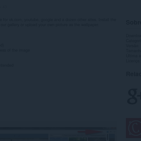
s:
43
 for vk.com, youtube, google and a dozen other sites. Install the
Sobr
ur gallery or upload your own picture as the wallpaper.
Downlo
Categor
ed)
Versão
ness of the image
Tamanh
Última a
Licença
intended
Rela