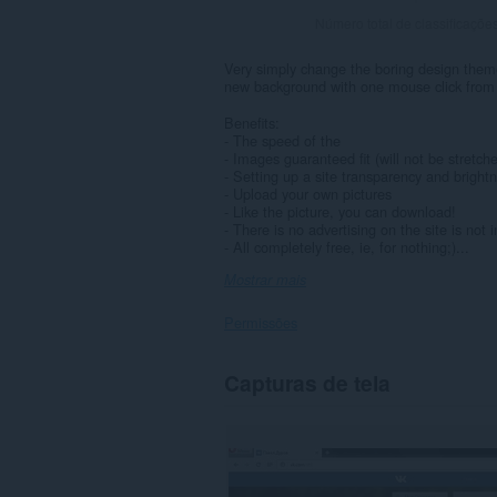
Número total de classificaçõe
Very simply change the boring design theme
new background with one mouse click from o
Benefits:
- The speed of the
- Images guaranteed fit (will not be stretch
- Setting up a site transparency and bright
- Upload your own pictures
- Like the picture, you can download!
- There is no advertising on the site is not 
- All completely free, ie, for nothing;)...
Mostrar mais
Permissões
Esta
Capturas de tela
extensão
consegue
acessar
seus
dados
em
todos