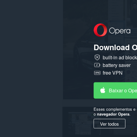
os
sites.
Esta
extensão
consegue
acessar
suas
guias
Download O
e
atividades
built-in ad bloc
de
navegação.
battery saver
free VPN
Baixar o Op
Esses complementos e e
o
navegador Opera
.
Ver todos