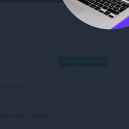
Fazer login para postar
тало работать
Responder
Citar
лось связаться с сервером :-("
Responder
Citar