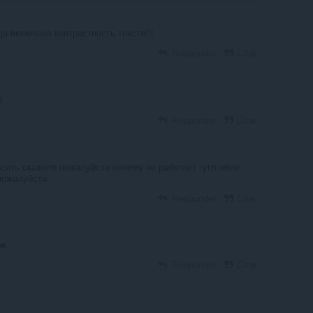
да включена контрастность текста!!!
Responder
Citar
0
Responder
Citar
сить скажите пожалуйста почему не работает гугл обои
пожалуйста
Responder
Citar
бе
Responder
Citar