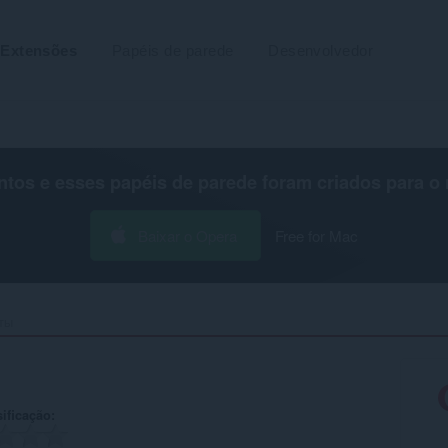
Extensões
Papéis de parede
Desenvolvedor
os e esses papéis de parede foram criados para o
Baixar o Opera
Free for Mac
ты‎
ificação