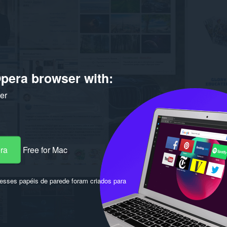
pera browser with:
ker
era
Free for Mac
sses papéis de parede foram criados para