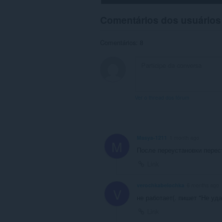
Comentários dos usuários
Comentários: 8
Ver o thread dos fórum
Masya-1211
1 month ago
M
После переустановки перес
Link
verochkabelochka
6 months ago
V
не работает(. пишет "Не уда
Link