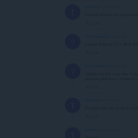
teteraivan
5 years ago
T
Кнопок плеера не видно ког
Link
Um ex-usuário
5 years ago
?
у меня Версия:72.0.3815.40
Link
Um ex-usuário
5 years ago
?
Здравствуйте хочу вас спро
раньше работало справьте 
Link
teteraivan
6 years ago
T
Не работает на гугле и юту
Link
teteraivan
6 years ago
T
Привет