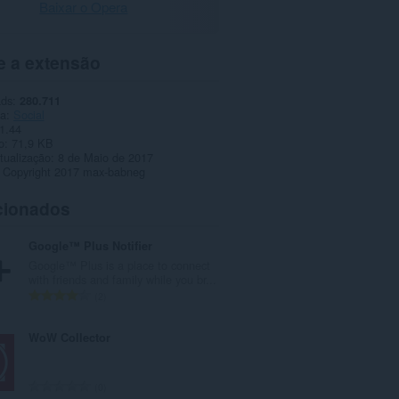
Baixar o Opera
e a extensão
ads
280.711
ia
Social
1.44
o
71,9 KB
tualização
8 de Maio de 2017
Copyright 2017 max-babneg
cionados
Google™ Plus Notifier
Google™ Plus is a place to connect
with friends and family while you br...
N
2
ú
m
WoW Collector
e
r
o
N
0