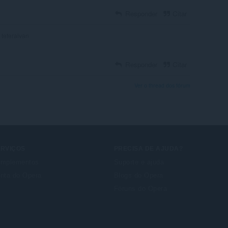
Responder
Citar
teteraivan
Responder
Citar
Ver o thread dos fórum
ERVIÇOS
PRECISA DE AJUDA?
mplementos
Suporte e ajuda
nta do Opera
Blogs do Opera
Fóruns do Opera