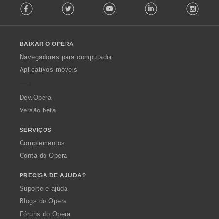
s
Facebook
Twitter
Youtube
LinkedIn
Instag
o
a
:
l
ç
l
õ
o
e
BAIXAR O OPERA
w
s
O
:
Navegadores para computador
p
Aplicativos móveis
e
r
a
Dev.Opera
Versão beta
SERVIÇOS
Complementos
Conta do Opera
PRECISA DE AJUDA?
Suporte e ajuda
Blogs do Opera
Fóruns do Opera