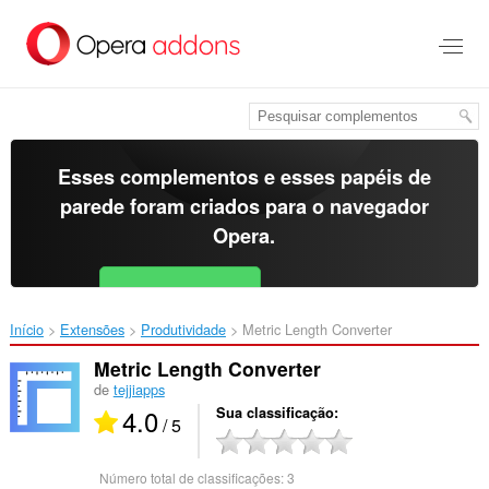
Ir
para
o
conteúdo
principal
Esses complementos e esses papéis de
parede foram criados para o
navegador
Opera
.
Baixar o Opera
Free for Android
Início
Extensões
Produtividade
Metric Length Converter‎
Metric Length Converter
de
tejjiapps
4.0
Sua classificação
/ 5
Número total de classificações:
3