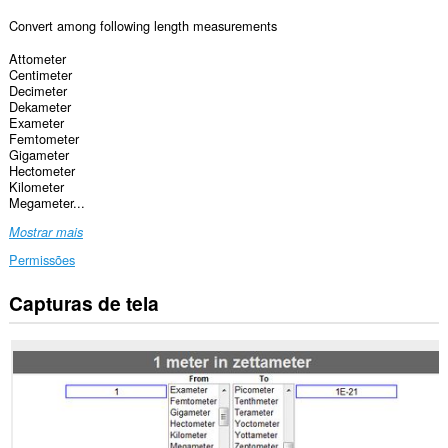
Convert among following length measurements
Attometer
Centimeter
Decimeter
Dekameter
Exameter
Femtometer
Gigameter
Hectometer
Kilometer
Megameter...
Mostrar mais
Permissões
Capturas de tela
Esta
extensão
consegue
acessar
seus
dados
em
alguns
sites.