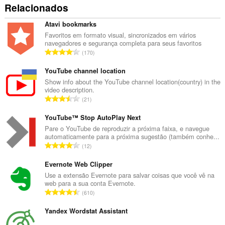
Relacionados
Atavi bookmarks
Favoritos em formato visual, sincronizados em vários
navegadores e segurança completa para seus favoritos
N
170
ú
m
YouTube channel location
e
Show info about the YouTube channel location(country) in the
video description.
r
N
21
o
ú
t
m
YouTube™ Stop AutoPlay Next
o
e
Pare o YouTube de reproduzir a próxima faixa, e navegue
t
automaticamente para a próxima sugestão (também conhe...
r
a
N
12
o
l
ú
t
d
m
Evernote Web Clipper
o
e
e
Use a extensão Evernote para salvar coisas que você vê na
t
c
web para a sua conta Evernote.
r
a
N
l
610
o
l
ú
a
t
d
m
Yandex Wordstat Assistant
s
o
e
e
s