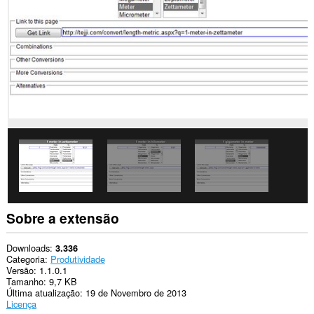
Esta
extensão
consegue
acessar
suas
guias
e
atividades
de
navegação.
This
extension
can
store
an
unlimited
amount
of
Sobre a extensão
client-
side
data.
Downloads
3.336
Categoria
Produtividade
Versão
1.1.0.1
Tamanho
9,7 KB
Última atualização
19 de Novembro de 2013
Licença