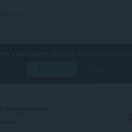
Extensões
Papéis de parede
Desenvolvedor
os e esses papéis de parede foram criados para o
Baixar o Opera
Free for Mac
l - MEPCO Bill Online Check‎
 Bill Online Check
-f4ea9ad4bf90
ificação