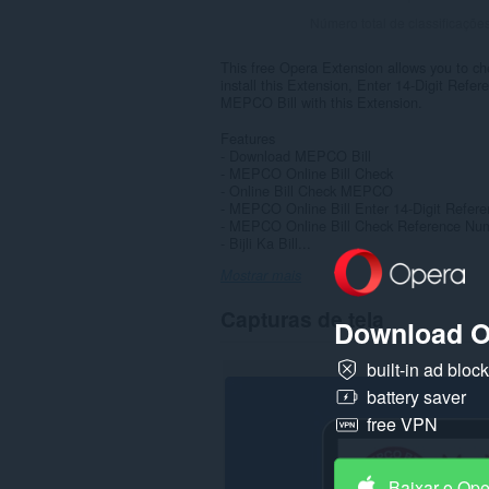
Número total de classificaçõe
This free Opera Extension allows you to ch
install this Extension, Enter 14-Digit Refe
MEPCO Bill with this Extension.
Features
- Download MEPCO Bill
- MEPCO Online Bill Check
- Online Bill Check MEPCO
- MEPCO Online Bill Enter 14-Digit Refer
- MEPCO Online Bill Check Reference Nu
- Bijli Ka Bill...
Mostrar mais
Capturas de tela
Download O
built-in ad bloc
battery saver
free VPN
Baixar o Op