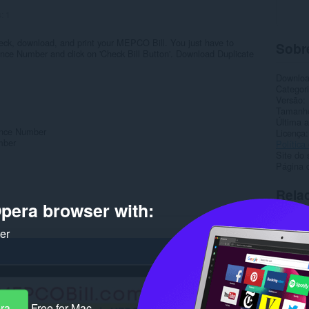
s:
1
eck, download, and print your MEPCO Bill. You just have to
Sobr
rence Number and click on 'Check Bill Button'. Download Duplicate
Downlo
Categor
Versão
Tamanh
Última a
ence Number
Licença
mber
Política
Site do 
Página 
Rela
pera browser with:
ker
era
Free for Mac