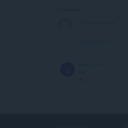
Comentários: 1
Ver o thread dos fórum
Sim2222
1 year ago
S
Nice
Link
BAIXAR O OPERA
S