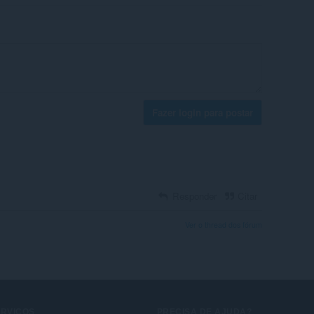
Fazer login para postar
Responder
Citar
Ver o thread dos fórum
ERVIÇOS
PRECISA DE AJUDA?