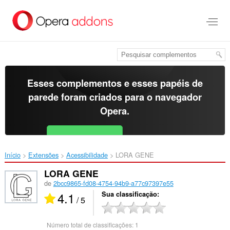
Ir
para
o
conteúdo
principal
Esses complementos e esses papéis de
parede foram criados para o
navegador
Opera
.
Baixar o Opera
Free for Android
Início
Extensões
Acessibilidade
LORA GENE‎
LORA GENE
de
2bcc9865-fd08-4754-94b9-a77c97397e55
4.1
Sua classificação
/ 5
Número total de classificações:
1