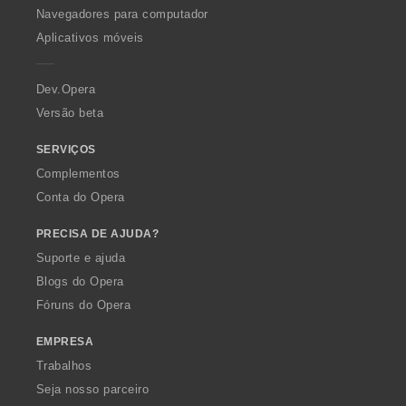
O
:
Navegadores para computador
p
Aplicativos móveis
e
r
a
Dev.Opera
Versão beta
SERVIÇOS
Complementos
Conta do Opera
PRECISA DE AJUDA?
Suporte e ajuda
Blogs do Opera
Fóruns do Opera
EMPRESA
Trabalhos
Seja nosso parceiro