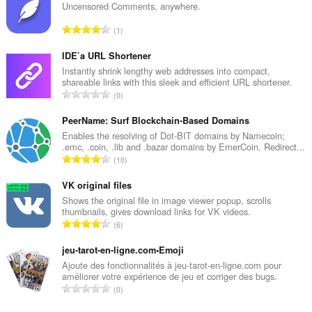
Uncensored Comments, anywhere.
N
1
ú
m
IDE`a URL Shortener
e
Instantly shrink lengthy web addresses into compact,
shareable links with this sleek and efficient URL shortener.
r
N
0
o
ú
t
m
PeerName: Surf Blockchain-Based Domains
o
e
Enables the resolving of Dot-BIT domains by Namecoin;
t
.emc, .coin, .lib and .bazar domains by EmerCoin. Redirect...
r
a
N
10
o
l
ú
t
d
m
VK original files
o
e
e
Shows the original file in image viewer popup, scrolls
t
c
thumbnails, gives download links for VK videos.
r
a
N
l
6
o
l
ú
a
t
d
m
jeu-tarot-en-ligne.com•Emoji
s
o
e
e
s
Ajoute des fonctionnalités à jeu-tarot-en-ligne.com pour
t
c
améliorer votre expérience de jeu et corriger des bugs.
r
i
a
N
l
0
o
f
l
ú
a
t
i
d