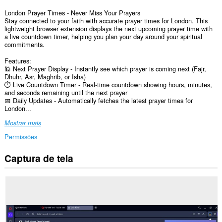
London Prayer Times - Never Miss Your Prayers
Stay connected to your faith with accurate prayer times for London. This
lightweight browser extension displays the next upcoming prayer time with
a live countdown timer, helping you plan your day around your spiritual
commitments.
Features:
🕌 Next Prayer Display - Instantly see which prayer is coming next (Fajr,
Dhuhr, Asr, Maghrib, or Isha)
⏱️ Live Countdown Timer - Real-time countdown showing hours, minutes,
and seconds remaining until the next prayer
📅 Daily Updates - Automatically fetches the latest prayer times for
London...
Mostrar mais
Permissões
Captura de tela
Esta
extensão
consegue
acessar
seus
dados
em
alguns
sites.