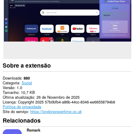
Sobre a extensão
Downloads
880
Categoria
Social
Versão
1.0
Tamanho
10,7 KB
Última atualização
26 de Novembro de 2025
Licença
Copyright 2025 57b0bfb4-a86b-44cc-8346-ee66558794b6
Política de privacidade
Site do serviço
https://londonprayertime.co.uk
Relacionados
Remark