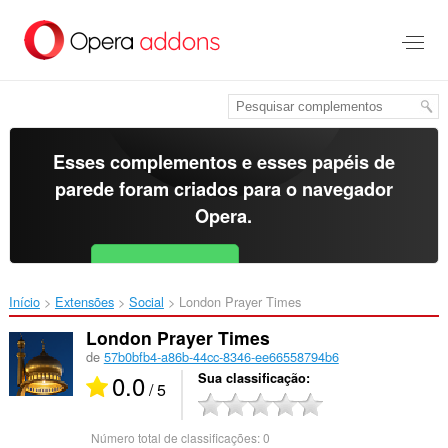
Ir
para
o
conteúdo
principal
Esses complementos e esses papéis de
parede foram criados para o
navegador
Opera
.
Baixar o Opera
Free for Android
Início
Extensões
Social
London Prayer Times‎
London Prayer Times
de
57b0bfb4-a86b-44cc-8346-ee66558794b6
0.0
Sua classificação
/ 5
Número total de classificações:
0