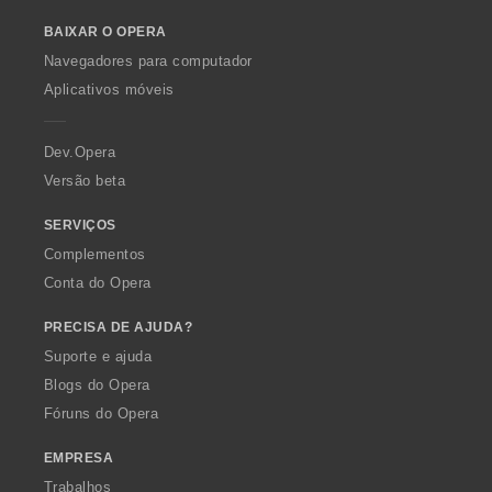
o
e
BAIXAR O OPERA
w
s
O
:
Navegadores para computador
p
Aplicativos móveis
e
r
a
Dev.Opera
Versão beta
SERVIÇOS
Complementos
Conta do Opera
PRECISA DE AJUDA?
Suporte e ajuda
Blogs do Opera
Fóruns do Opera
EMPRESA
Trabalhos