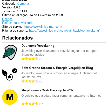
Categoria
Compras
Versão
4.0.3
Tamanho
1,3 MB
Última atualização
14 de Fevereiro de 2023
Licença
Política de privacidade
Site do serviço
https://www.link-o-mat.com/
Página de suporte
https://www.link-o-mat.com/cashback-tool-anleitung/
Relacionados
Duurzame Verzekering
Jouw blog over duurzamere verzekeringen. Let op: geen
financieel advies
N
1
ú
m
Echt Groene Stroom & Energie Vergelijken Blog
e
Jouw blog over groene stroom en energie. Ontvang het
laatste nieuws
r
N
2
o
ú
t
m
Megabonus - Cash Back up to 40%
o
e
O serviço que ajuda a fazer compras rentaveis na Internet
t
r
a
N
154
o
l