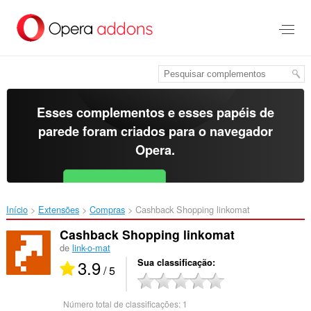
Ir
para
o
conteúdo
principal
Esses complementos e esses papéis de
parede foram criados para o
navegador
Opera
.
Baixar o Opera
Free for Android
Início
Extensões
Compras
Cashback Shopping linkomat‎
Cashback Shopping linkomat
de
link-o-mat
3.9
Sua classificação
/ 5
Número total de classificações:
1