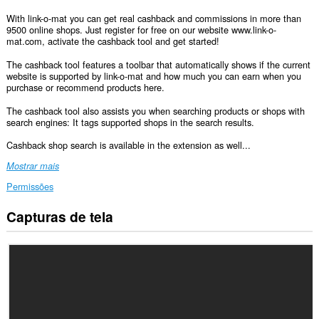
With link-o-mat you can get real cashback and commissions in more than
9500 online shops. Just register for free on our website www.link-o-
mat.com, activate the cashback tool and get started!
The cashback tool features a toolbar that automatically shows if the current
website is supported by link-o-mat and how much you can earn when you
purchase or recommend products here.
The cashback tool also assists you when searching products or shops with
search engines: It tags supported shops in the search results.
Cashback shop search is available in the extension as well...
Mostrar mais
Permissões
Capturas de tela
Esta
extensão
consegue
acessar
seus
dados
em
todos
os