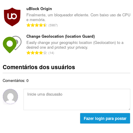
l
ú
t
d
m
uBlock Origin
o
e
e
Finalmente, um bloqueador eficiente. Com baixo uso de CPU
t
c
e memória.
r
a
N
l
5987
o
l
ú
a
t
d
m
Change Geolocation (location Guard)
s
o
e
e
s
Easily change your geographic location (Geolocation) to a
t
c
desired one and protect your privacy.
r
i
a
N
l
14
o
f
l
ú
a
t
i
d
m
s
Comentários dos usuários
o
c
e
e
s
t
a
c
r
i
a
ç
l
Comentários: 0
o
f
l
õ
a
t
i
d
e
s
o
c
e
s
s
t
a
c
:
i
a
ç
l
f
l
õ
a
i
d
e
Fazer login para postar
s
c
e
s
s
a
c
:
i