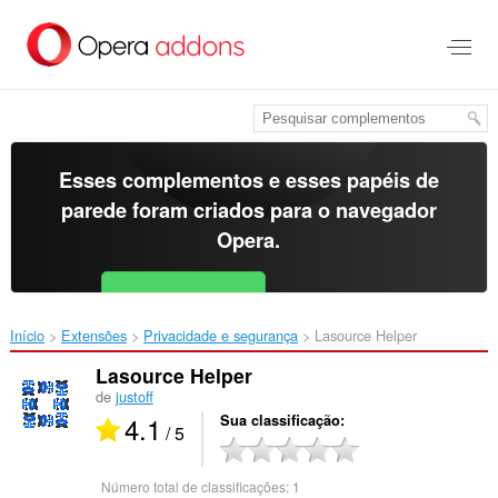
Ir
para
o
conteúdo
principal
Esses complementos e esses papéis de
parede foram criados para o
navegador
Opera
.
Baixar o Opera
Free for Android
Início
Extensões
Privacidade e segurança
Lasource Helper‎
Lasource Helper
de
justoff
4.1
Sua classificação
/ 5
Número total de classificações:
1