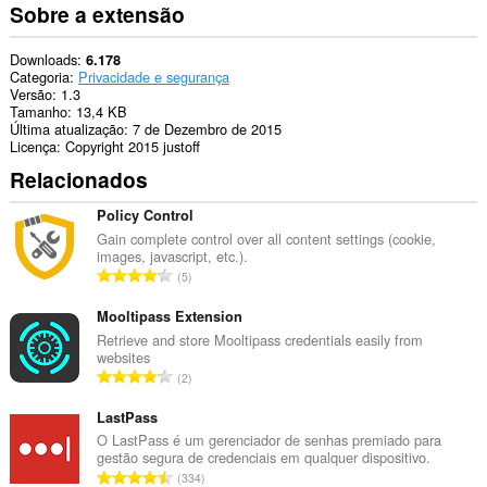
Sobre a extensão
Downloads
6.178
Categoria
Privacidade e segurança
Versão
1.3
Tamanho
13,4 KB
Última atualização
7 de Dezembro de 2015
Licença
Copyright 2015 justoff
Relacionados
Policy Control
Gain complete control over all content settings (cookie,
images, javascript, etc.).
N
5
ú
m
Mooltipass Extension
e
Retrieve and store Mooltipass credentials easily from
websites
r
N
2
o
ú
t
m
LastPass
o
e
O LastPass é um gerenciador de senhas premiado para
t
gestão segura de credenciais em qualquer dispositivo.
r
a
N
334
o