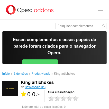
Ir
para
o
conteúdo
principal
Esses complementos e esses papéis de
parede foram criados para o
navegador
Opera
.
Baixar o Opera
Free for Android
Início
Extensões
Produtividade
King artichokes‎
King artichokes
de
safiyasadiq123
0.0
Sua classificação
/ 5
Número total de classificações:
0