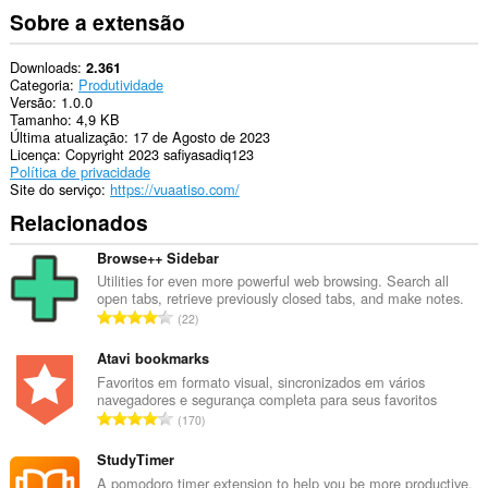
Sobre a extensão
Downloads
2.361
Categoria
Produtividade
Versão
1.0.0
Tamanho
4,9 KB
Última atualização
17 de Agosto de 2023
Licença
Copyright 2023 safiyasadiq123
Política de privacidade
Site do serviço
https://vuaatiso.com/
Relacionados
Browse++ Sidebar
Utilities for even more powerful web browsing. Search all
open tabs, retrieve previously closed tabs, and make notes.
N
22
ú
m
Atavi bookmarks
e
Favoritos em formato visual, sincronizados em vários
navegadores e segurança completa para seus favoritos
r
N
170
o
ú
t
m
StudyTimer
o
e
A pomodoro timer extension to help you be more productive.