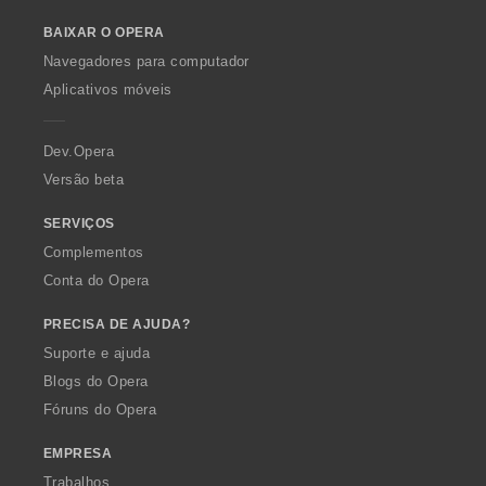
o
e
BAIXAR O OPERA
w
s
O
:
Navegadores para computador
p
Aplicativos móveis
e
r
a
Dev.Opera
Versão beta
SERVIÇOS
Complementos
Conta do Opera
PRECISA DE AJUDA?
Suporte e ajuda
Blogs do Opera
Fóruns do Opera
EMPRESA
Trabalhos