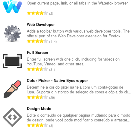
Open current page, link, or all tabs in the Waterfox browser.
N
2
ú
m
Web Developer
e
Adds a toolbar button with various web developer tools. The
official port of the Web Developer extension for Firefox.
r
N
114
o
ú
t
m
Full Screen
o
e
Enter full screen with one click, including for videos on
t
YouTube, Vimeo, and other sites.
r
a
N
31
o
l
ú
t
d
m
Color Picker - Native Eyedropper
o
e
e
Determine a cor do pixel na tela com um conta-gotas de
t
c
lupa. Suporta o histórico de seleção de cores e cópia do cli...
r
a
N
l
29
o
l
ú
a
t
d
m
Design Mode
s
o
e
e
s
Edite o conteúdo de qualquer página mudando para o modo
t
c
de design, onde você pode modificar o conteúdo e arrastar...
r
i
a
N
l
3
o
f
l
ú
a
t
i