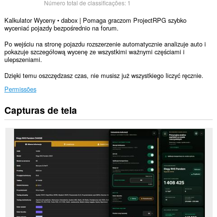
Número total de classificações:
1
Kalkulator Wyceny • dabox | Pomaga graczom ProjectRPG szybko
wyceniać pojazdy bezpośrednio na forum.
Po wejściu na stronę pojazdu rozszerzenie automatycznie analizuje auto i
pokazuje szczegółową wycenę ze wszystkimi ważnymi częściami i
ulepszeniami.
Dzięki temu oszczędzasz czas, nie musisz już wszystkiego liczyć ręcznie.
Permissões
Capturas de tela
Esta
extensão
consegue
acessar
seus
dados
em
alguns
sites.