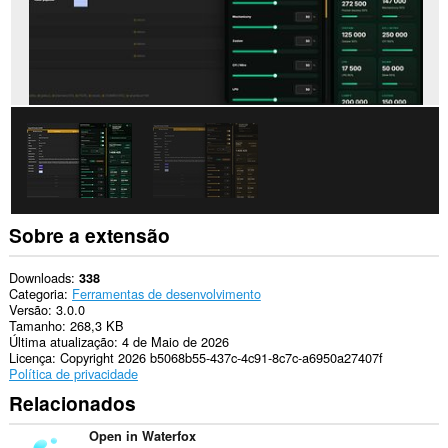
Sobre a extensão
Downloads
338
Categoria
Ferramentas de desenvolvimento
Versão
3.0.0
Tamanho
268,3 KB
Última atualização
4 de Maio de 2026
Licença
Copyright 2026 b5068b55-437c-4c91-8c7c-a6950a27407f
Política de privacidade
Relacionados
Open in Waterfox