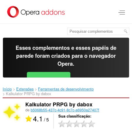
Ir
para
o
conteúdo
principal
Esses complementos e esses papéis de
parede foram criados para o
navegador
Opera
.
Baixar o Opera
Free for Android
Início
Extensões
Ferramentas de desenvolvimento
Kalkulator PRPG by dabox‎
Kalkulator PRPG by dabox
de
b5068b55-437c-4c91-8c7c-a6950a27407f
4.1
Sua classificação
/ 5