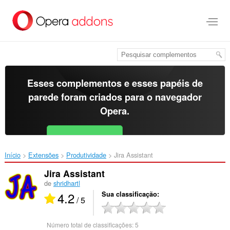
Ir
para
o
conteúdo
principal
Esses complementos e esses papéis de
parede foram criados para o
navegador
Opera
.
Baixar o Opera
Free for Android
Início
Extensões
Produtividade
Jira Assistant‎
Jira Assistant
de
shridhartl
4.2
Sua classificação
/ 5
Número total de classificações:
5