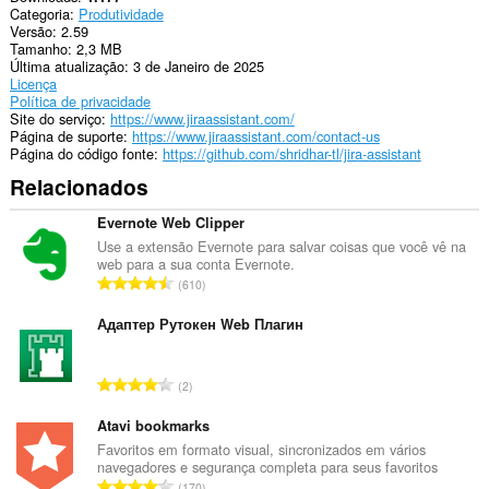
extension
Categoria
Produtividade
can
Versão
2.59
store
Tamanho
2,3 MB
an
Última atualização
3 de Janeiro de 2025
unlimited
Licença
amount
Política de privacidade
of
Site do serviço
https://www.jiraassistant.com/
client-
Página de suporte
https://www.jiraassistant.com/contact-us
side
Página do código fonte
https://github.com/shridhar-tl/jira-assistant
data.
Relacionados
Evernote Web Clipper
Use a extensão Evernote para salvar coisas que você vê na
web para a sua conta Evernote.
N
610
ú
m
Адаптер Рутокен Web Плагин
e
r
N
2
o
ú
t
m
Atavi bookmarks
o
e
Favoritos em formato visual, sincronizados em vários
t
navegadores e segurança completa para seus favoritos
r
a
N
170