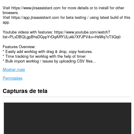
Visit https://www.jiraassistant.com for more details or to install for other
browsers.
Visit https://app.jiraassistant.com for beta testing / using latest build of this
app.
Youtube videos with features: https://www.youtube.com/watch?
list=PLxDBQLgpBhsDGppYrDqARYULukk7XFJPV&v=HsWq7cT3Qq0
Features Overview:
* Easily add worklog with drag & drop, copy features.
* Time tracking for worklog with the help of timer
* Bulk import worklog / issues by uploading CSV files...
Mostrar mais
Permissões
Capturas de tela
Esta
extensão
consegue
acessar
seus
dados
em
alguns
sites.