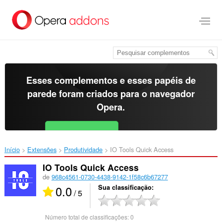
Ir
para
o
conteúdo
principal
Esses complementos e esses papéis de
parede foram criados para o
navegador
Opera
.
Baixar o Opera
Free for Android
Início
Extensões
Produtividade
IO Tools Quick Access‎
IO Tools Quick Access
de
968c4561-0730-4438-9142-1f58c6b67277
0.0
Sua classificação
/ 5
Número total de classificações:
0