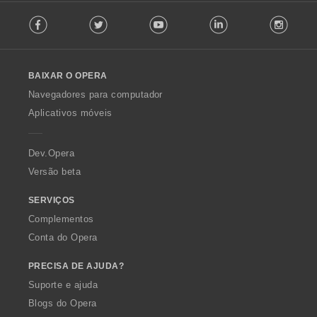
e
F
c
s
Facebook
Twitter
Youtube
LinkedIn
Instag
o
a
:
l
ç
l
õ
o
e
BAIXAR O OPERA
w
s
O
:
Navegadores para computador
p
Aplicativos móveis
e
r
a
Dev.Opera
Versão beta
SERVIÇOS
Complementos
Conta do Opera
PRECISA DE AJUDA?
Suporte e ajuda
Blogs do Opera