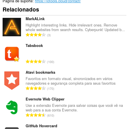
Página de suporte
https://iotools.cloud/contact/
Relacionados
MarkALink
Highlight interesting links. Hide irrelevant ones. Remove
whole websites from search results. Cyberpunk! Updated b...
N
3
ú
m
Tabsbook
e
r
N
100
o
ú
t
m
Atavi bookmarks
o
e
Favoritos em formato visual, sincronizados em vários
t
navegadores e segurança completa para seus favoritos
r
a
N
170
o
l
ú
t
d
m
Evernote Web Clipper
o
e
e
Use a extensão Evernote para salvar coisas que você vê na
t
c
web para a sua conta Evernote.
r
a
N
l
610
o
l
ú
a
t
d
m
GitHub Hovercard
s
o