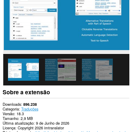
sites.
Esta
extensão
consegue
acessar
suas
guias
e
atividades
de
navegação.
Sobre a extensão
Downloads
896.238
Categoria
Traduções
Versão
18.3
Tamanho
2,9 MB
Última atualização
9 de Junho de 2026
Licença
Copyright 2026 imtranslator