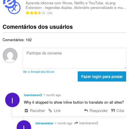
e
e
s
Aprenda idiomas com filmes, Netflix e YouTube. eLang
t
c
Extension - legendas duplas, dicionário personalizado e mu...
r
i
a
N
l
26
o
f
l
ú
a
t
i
d
m
s
Comentários dos usuários
o
c
e
e
s
t
a
c
r
i
a
ç
l
Comentários: 102
o
f
l
õ
a
t
i
d
e
s
o
c
e
s
s
t
a
c
:
i
a
ç
l
f
l
õ
a
Ver o thread dos fórum
i
d
e
Fazer login para postar
s
c
e
s
s
a
c
:
i
ç
l
f
ivanivanov2
1 month ago
õ
I
a
i
Why it stopped to show inline button to translate on all sites?
e
s
c
s
s
Recolher
Link
Responder
Citar
a
:
i
ç
f
ivanivanov2
õ
imtranslator
1 month ago
I
i