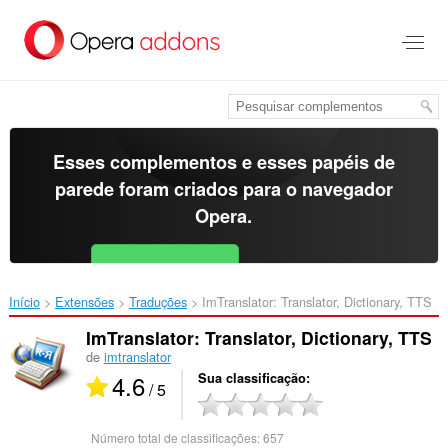
Ir
para
o
conteúdo
principal
Esses complementos e esses papéis de
parede foram criados para o
navegador
Opera
.
Baixar o Opera
Free for Android
Início
Extensões
Traduções
ImTranslator: Translator, Dictionary, TTS‎
ImTranslator: Translator, Dictionary, TTS
de
imtranslator
4.6
Sua classificação
/ 5
Número total de classificações:
657