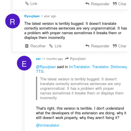
Link
Responder
Citar
Ryuujisan
1 year ago
R
The latest version is terribly bugged. It doesn't translate
correctly sometimes sentences are very ungrammatical. It has
a problem with proper names sometimes it breaks them or
displays them incorrectly
Recolher
Link
Responder
Citar
Ryuujisan
ext
11 months ago
E
@Ryuujisan
said in
ImTranslator: Translator, Dictionary,
TTS
:
The latest version is terribly bugged. It doesn't
translate correctly sometimes sentences are very
ungrammatical. It has a problem with proper
names sometimes it breaks them or displays them
incorrectly
That's right, this version is terrible. I don't understand
what the developers of this extension are doing, why it
still doesn't work properly, why they aren't fixing it?
@imtranslator