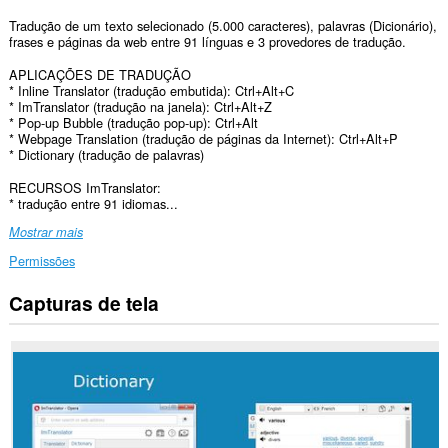
Tradução de um texto selecionado (5.000 caracteres), palavras (Dicionário),
frases e páginas da web entre 91 línguas e 3 provedores de tradução.
APLICAÇÕES DE TRADUÇÃO
* Inline Translator (tradução embutida): Ctrl+Alt+C
* ImTranslator (tradução na janela): Ctrl+Alt+Z
* Pop-up Bubble (tradução pop-up): Ctrl+Alt
* Webpage Translation (tradução de páginas da Internet): Ctrl+Alt+P
* Dictionary (tradução de palavras)
RECURSOS ImTranslator:
* tradução entre 91 idiomas...
Mostrar mais
Permissões
Capturas de tela
Esta
extensão
consegue
acessar
seus
dados
em
todos
os