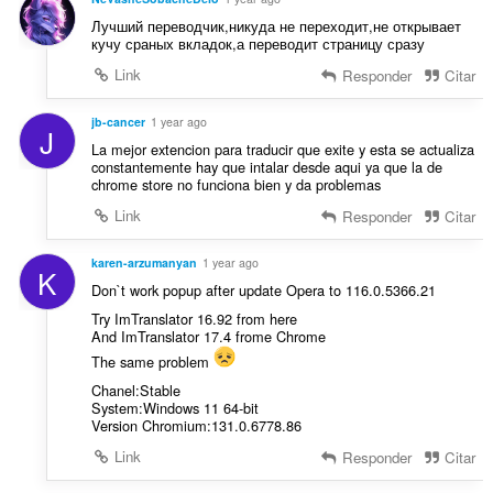
Лучший переводчик,никуда не переходит,не открывает
кучу сраных вкладок,а переводит страницу сразу
Link
Responder
Citar
jb-cancer
1 year ago
J
La mejor extencion para traducir que exite y esta se actualiza
constantemente hay que intalar desde aqui ya que la de
chrome store no funciona bien y da problemas
Link
Responder
Citar
karen-arzumanyan
1 year ago
K
Don`t work popup after update Opera to 116.0.5366.21
Try ImTranslator 16.92 from here
And ImTranslator 17.4 frome Chrome
The same problem
Chanel:Stable
System:Windows 11 64-bit
Version Chromium:131.0.6778.86
Link
Responder
Citar