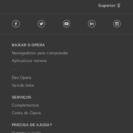
Superior
F
Facebook
Twitter
Youtube
LinkedIn
Instag
o
l
l
o
BAIXAR O OPERA
w
O
Navegadores para computador
p
Aplicativos móveis
e
r
a
Dev.Opera
Versão beta
SERVIÇOS
Complementos
Conta do Opera
PRECISA DE AJUDA?
Suporte e ajuda