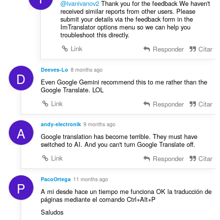
e
@ivanivanov2
Thank you for the feedback We haven't
c
s
received similar reports from other users. Please
a
submit your details via the feedback form in the
:
ç
ImTranslator options menu so we can help you
troubleshoot this directly.
õ
e
Link
Responder
Citar
s
:
Deeves-Lo
8 months ago
D
Even Google Gemini recommend this to me rather than the
Google Translate. LOL
Link
Responder
Citar
andy-electronik
9 months ago
A
Google translation has become terrible. They must have
switched to AI. And you can't turn Google Translate off.
Link
Responder
Citar
PacoOrtega
11 months ago
P
A mi desde hace un tiempo me funciona OK la traducción de
páginas mediante el comando Ctrl+Alt+P
Saludos