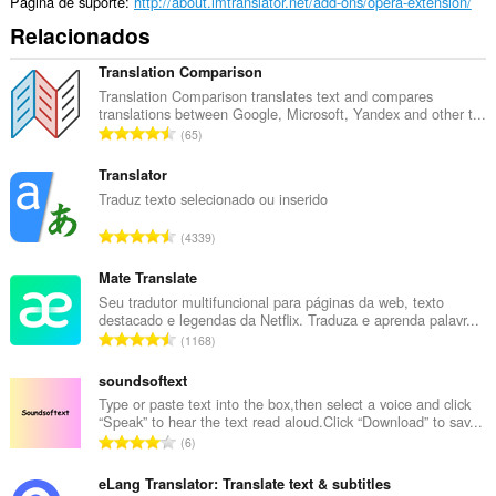
Página de suporte
http://about.imtranslator.net/add-ons/opera-extension/
Relacionados
Translation Comparison
Translation Comparison translates text and compares
translations between Google, Microsoft, Yandex and other t...
N
65
ú
m
Translator
e
Traduz texto selecionado ou inserido
r
N
4339
o
ú
t
m
Mate Translate
o
e
Seu tradutor multifuncional para páginas da web, texto
t
destacado e legendas da Netflix. Traduza e aprenda palavr...
r
a
N
1168
o
l
ú
t
d
m
soundsoftext
o
e
e
Type or paste text into the box,then select a voice and click
t
c
“Speak” to hear the text read aloud.Click “Download” to sav...
r
a
N
l
6
o
l
ú
a
t
d
m
eLang Translator: Translate text & subtitles
s
o