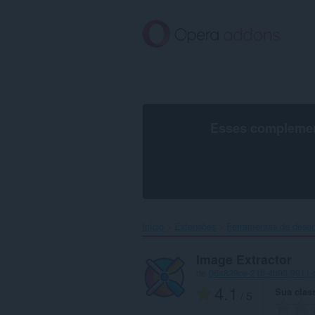
Ir
para
o
conteúdo
principal
Esses complement
Início
Extensões
Ferramentas de desen
Image Extractor
de
06a829ce-21ff-4b93-9911
4.1
Sua class
/ 5