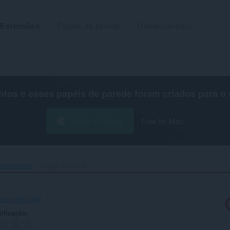
Extensões
Papéis de parede
Desenvolvedor
os e esses papéis de parede foram criados para o
Baixar o Opera
Free for Mac
volvimento
Image Extractor‎
-dacb10d3149d
ificação