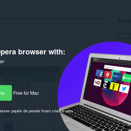
s:
2
s users to extract image information from a webpage's content
Sobr
nd URLs. Users can also download individual images, copy image
e.
Downlo
Categor
Versão
Tamanh
pera browser with:
Última a
Licença
ker
Página d
Rela
era
Free for Mac
sses papéis de parede foram criados para