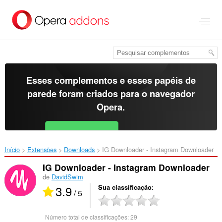
Ir
para
o
conteúdo
principal
Esses complementos e esses papéis de
parede foram criados para o
navegador
Opera
.
Baixar o Opera
Free for Android
Início
Extensões
Downloads
IG Downloader - Instagram Downloader‎
IG Downloader - Instagram Downloader
de
DavidSwim
3.9
Sua classificação
/ 5
Número total de classificações:
29