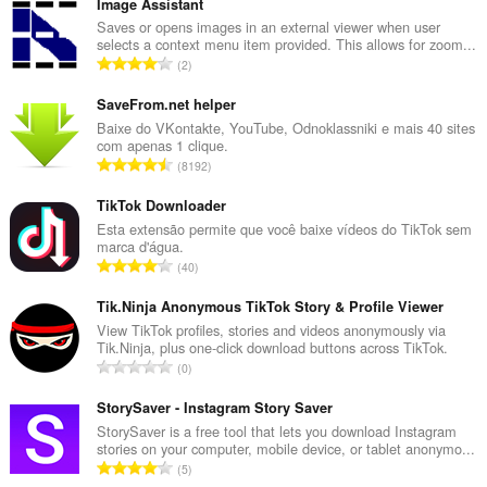
Image Assistant
Saves or opens images in an external viewer when user
selects a context menu item provided. This allows for zoom...
N
2
ú
m
SaveFrom.net helper
e
Baixe do VKontakte, YouTube, Odnoklassniki e mais 40 sites
com apenas 1 clique.
r
N
8192
o
ú
t
m
TikTok Downloader
o
e
Esta extensão permite que você baixe vídeos do TikTok sem
t
marca d'água.
r
a
N
40
o
l
ú
t
d
m
Tik.Ninja Anonymous TikTok Story & Profile Viewer
o
e
e
View TikTok profiles, stories and videos anonymously via
t
c
Tik.Ninja, plus one-click download buttons across TikTok.
r
a
N
l
0
o
l
ú
a
t
d
m
StorySaver - Instagram Story Saver
s
o
e
e
s
StorySaver is a free tool that lets you download Instagram
t
c
stories on your computer, mobile device, or tablet anonymo...
r
i
a
N
l
5
o
f
l