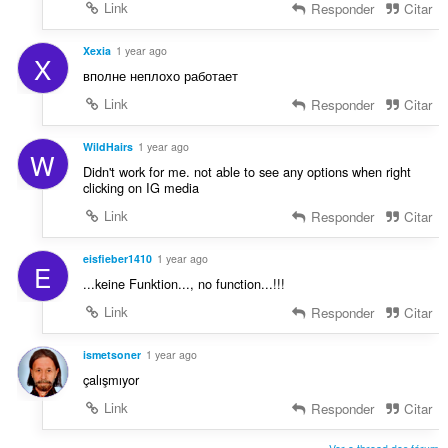
Link
Responder
Citar
õ
e
s
Xexia
1 year ago
X
:
вполне неплохо работает
Link
Responder
Citar
WildHairs
1 year ago
W
Didn't work for me. not able to see any options when right
clicking on IG media
Link
Responder
Citar
eisfieber1410
1 year ago
E
...keine Funktion..., no function...!!!
Link
Responder
Citar
ismetsoner
1 year ago
çalışmıyor
Link
Responder
Citar