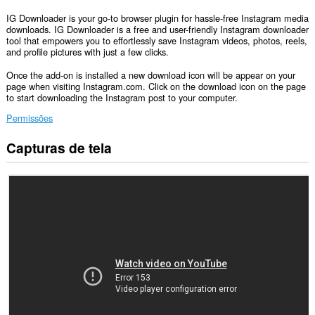
IG Downloader is your go-to browser plugin for hassle-free Instagram media
downloads. IG Downloader is a free and user-friendly Instagram downloader
tool that empowers you to effortlessly save Instagram videos, photos, reels,
and profile pictures with just a few clicks.
Once the add-on is installed a new download icon will be appear on your
page when visiting Instagram.com. Click on the download icon on the page
to start downloading the Instagram post to your computer.
Permissões
Capturas de tela
Esta
extensão
consegue
acessar
seus
dados
em
alguns
sites.