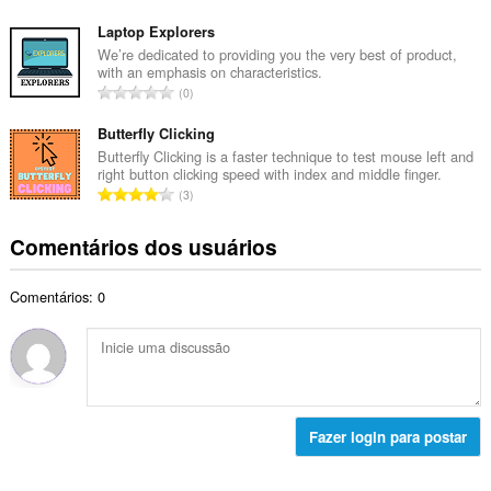
l
ú
t
d
m
Laptop Explorers
o
e
e
We’re dedicated to providing you the very best of product,
t
c
with an emphasis on characteristics.
r
a
N
l
0
o
l
ú
a
t
d
m
Butterfly Clicking
s
o
e
e
s
Butterfly Clicking is a faster technique to test mouse left and
t
c
right button clicking speed with index and middle finger.
r
i
a
N
l
3
o
f
l
ú
a
t
i
d
m
s
Comentários dos usuários
o
c
e
e
s
t
a
c
r
i
a
ç
l
Comentários: 0
o
f
l
õ
a
t
i
d
e
s
o
c
e
s
s
t
a
c
:
i
a
ç
l
f
l
õ
a
i
d
e
Fazer login para postar
s
c
e
s
s
a
c
:
i