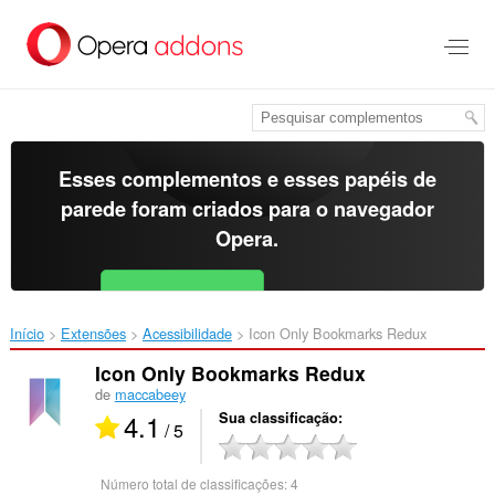
Ir
para
o
conteúdo
principal
Esses complementos e esses papéis de
parede foram criados para o
navegador
Opera
.
Baixar o Opera
Free for Android
Início
Extensões
Acessibilidade
Icon Only Bookmarks Redux‎
Icon Only Bookmarks Redux
de
maccabeey
4.1
Sua classificação
/ 5
Número total de classificações:
4