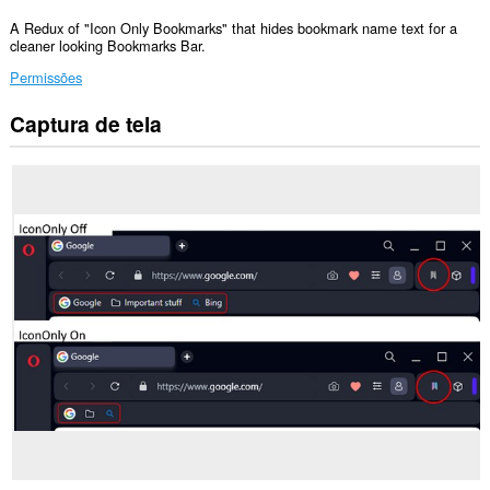
A Redux of "Icon Only Bookmarks" that hides bookmark name text for a
cleaner looking Bookmarks Bar.
Permissões
Captura de tela
This
Extension
can
read
and
modify
bookmarks.