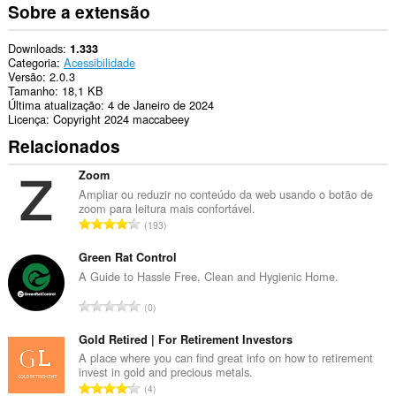
Sobre a extensão
Downloads
1.333
Categoria
Acessibilidade
Versão
2.0.3
Tamanho
18,1 KB
Última atualização
4 de Janeiro de 2024
Licença
Copyright 2024 maccabeey
Relacionados
Zoom
Ampliar ou reduzir no conteúdo da web usando o botão de
zoom para leitura mais confortável.
N
193
ú
m
Green Rat Control
e
A Guide to Hassle Free, Clean and Hygienic Home.
r
N
0
o
ú
t
m
Gold Retired | For Retirement Investors
o
e
A place where you can find great info on how to retirement
t
invest in gold and precious metals.
r
a
N
4
o