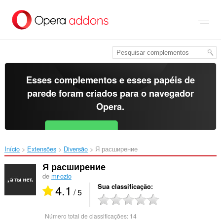
Ir
para
o
conteúdo
principal
Esses complementos e esses papéis de
parede foram criados para o
navegador
Opera
.
Baixar o Opera
Free for Android
Início
Extensões
Diversão
Я расширение‎
Я расширение
de
mr-ozio
4.1
Sua classificação
/ 5
Número total de classificações:
14