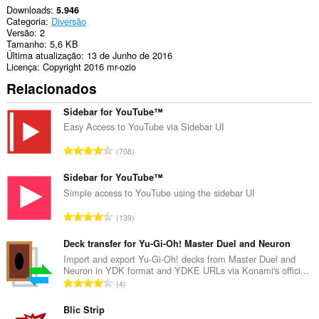
Downloads
5.946
Categoria
Diversão
Versão
2
Tamanho
5,6 KB
Última atualização
13 de Junho de 2016
Licença
Copyright 2016 mr-ozio
Relacionados
Sidebar for YouTube™
Easy Access to YouTube via Sidebar UI
N
708
ú
m
Sidebar for YouTube™
e
Simple access to YouTube using the sidebar UI
r
N
139
o
ú
t
m
Deck transfer for Yu-Gi-Oh! Master Duel and Neuron
o
e
Import and export Yu-Gi-Oh! decks from Master Duel and
t
Neuron in YDK format and YDKE URLs via Konami's offici...
r
a
N
4
o
l
ú
t
d
m
Blic Strip
o