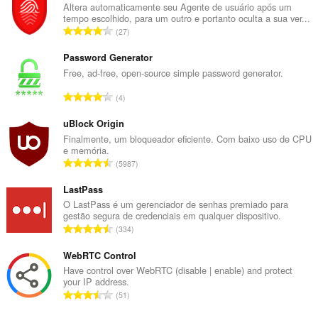
Altera automaticamente seu Agente de usuário após um
tempo escolhido, para um outro e portanto oculta a sua ver...
N
27
ú
m
Password Generator
e
Free, ad-free, open-source simple password generator.
r
N
4
o
ú
t
m
uBlock Origin
o
e
Finalmente, um bloqueador eficiente. Com baixo uso de CPU
t
e memória.
r
a
N
5987
o
l
ú
t
d
m
LastPass
o
e
e
O LastPass é um gerenciador de senhas premiado para
t
c
gestão segura de credenciais em qualquer dispositivo.
r
a
N
l
334
o
l
ú
a
t
d
m
WebRTC Control
s
o
e
e
s
Have control over WebRTC (disable | enable) and protect
t
c
your IP address.
r
i
a
N
l
51
o
f
l
ú
a
t
i