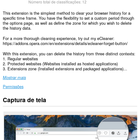
Número total de classificações:
12
This extension is the simplest method to clear your browser history for a
specific time frame. You have the flexibility to set a custom period through
the options page, as well as define the zone for which you wish to delete
the history data.
For a more thorough cleaning experience, try out my eCleaner:
https://addons.opera.com/en/extensions/details/ecleaner-forget-button/
With this extension, you can delete the history from three distinct contexts:
1. Regular websites
2. Protected websites (Websites installed as hosted applications)
3. Extensions zone (Installed extensions and packaged applications)...
Mostrar mais
Permissões
Captura de tela
This
extension
can
clear
recent
browsing
history,
cookies,