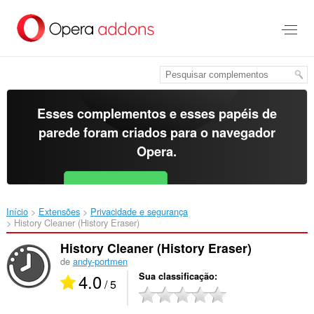
Ir
para
o
conteúdo
principal
Esses complementos e esses papéis de
parede foram criados para o
navegador
Opera
.
Baixar o Opera
Free for Android
Início
Extensões
Privacidade e segurança
History Cleaner (History Eraser)‎
History Cleaner (History Eraser)
de
andy-portmen
4.0
Sua classificação
/ 5