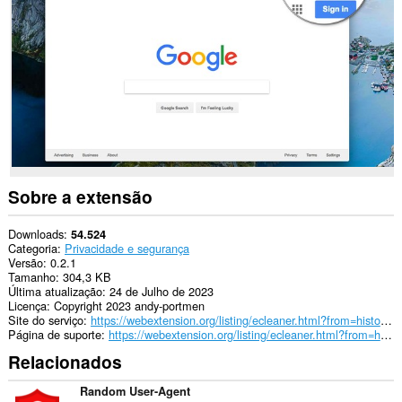
downloads,
passwords
and
related
data.
Sobre a extensão
Downloads
54.524
Categoria
Privacidade e segurança
Versão
0.2.1
Tamanho
304,3 KB
Última atualização
24 de Julho de 2023
Licença
Copyright 2023 andy-portmen
Site do serviço
https://webextension.org/listing/ecleaner.html?from=history-cleaner
Página de suporte
https://webextension.org/listing/ecleaner.html?from=history-cleaner
Relacionados
Random User-Agent