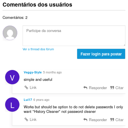
d
m
s
Comentários dos usuários
o
c
e
e
s
t
a
c
r
i
a
ç
l
Comentários: 2
o
f
l
õ
a
t
i
d
e
s
o
c
e
s
s
t
a
c
:
i
a
ç
l
f
l
õ
a
Ver o thread dos fórum
i
d
e
Fazer login para postar
s
c
e
s
s
a
c
:
i
ç
l
f
Veggy-Style
5 months ago
õ
V
a
i
simple and useful
e
s
c
s
s
Link
Responder
Citar
a
:
i
ç
f
Lui17
6 years ago
õ
L
i
e
Works but should be option to do not delete passwords I only
c
want "History Cleaner" not password cleaner
s
a
:
Link
Responder
Citar
ç
õ