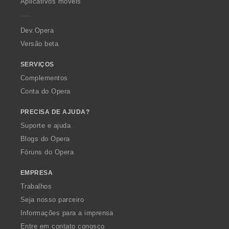
Aplicativos móveis
e
r
a
Dev.Opera
Versão beta
SERVIÇOS
Complementos
Conta do Opera
PRECISA DE AJUDA?
Suporte e ajuda
Blogs do Opera
Fóruns do Opera
EMPRESA
Trabalhos
Seja nosso parceiro
Informações para a imprensa
Entre em contato conosco