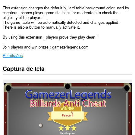
This extension changes the default billiard table background color used by
cheaters , shares player game statistics for moderators to check the
eligibility of the player .
The game table will be automatically detected and changes applied .
There is also a button to manually activate it.
By using this extension , players prove they play clean !
Join players and win prizes : gamezerlegends.com
Permissões
Captura de tela
Esta
extensão
consegue
acessar
seus
dados
em
alguns
sites.
Esta
extensão
consegue
acessar