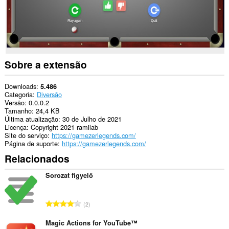
suas
guias
e
atividades
de
navegação.
Sobre a extensão
Downloads
5.486
Categoria
Diversão
Versão
0.0.0.2
Tamanho
24,4 KB
Última atualização
30 de Julho de 2021
Licença
Copyright 2021 ramilab
Site do serviço
https://gamezerlegends.com/
Página de suporte
https://gamezerlegends.com/
Relacionados
Sorozat figyelő
N
2
ú
m
Magic Actions for YouTube™