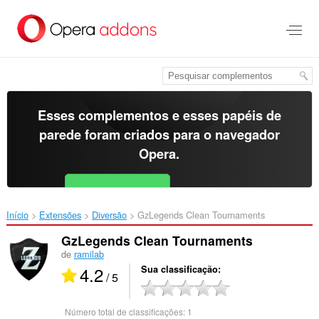
Ir
para
o
conteúdo
principal
Esses complementos e esses papéis de
parede foram criados para o
navegador
Opera
.
Baixar o Opera
Free for Android
Início
Extensões
Diversão
GzLegends Clean Tournaments‎
GzLegends Clean Tournaments
de
ramilab
4.2
Sua classificação
/ 5
Número total de classificações:
1