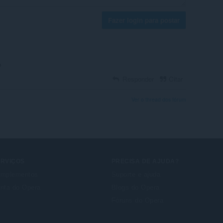
Fazer login para postar
е
Responder
Citar
Ver o thread dos fórum
ERVIÇOS
PRECISA DE AJUDA?
mplementos
Suporte e ajuda
nta do Opera
Blogs do Opera
Fóruns do Opera