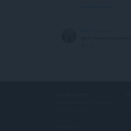
Ver o thread dos fórum
helgifj
7 months ago
круто! отличное расширени
Link
BAIXAR O OPERA
S
Navegadores para computador
Co
Aplicativos móveis
Co
Dev.Opera