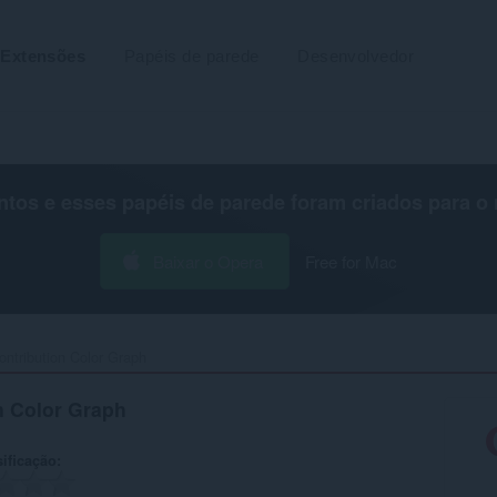
Extensões
Papéis de parede
Desenvolvedor
os e esses papéis de parede foram criados para o
Baixar o Opera
Free for Mac
ntribution Color Graph‎
n Color Graph
ificação