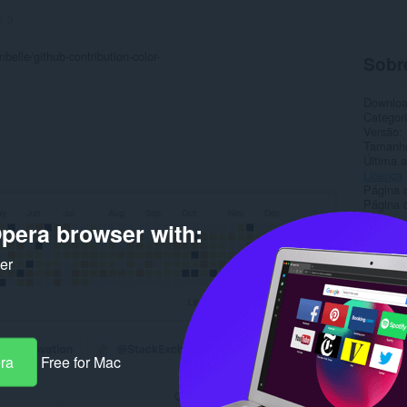
s:
3
belle/github-contribution-color-
Sobr
Downlo
Categor
Versão
Tamanh
Última a
Licença
Página 
Página d
pera browser with:
Rela
ker
era
Free for Mac