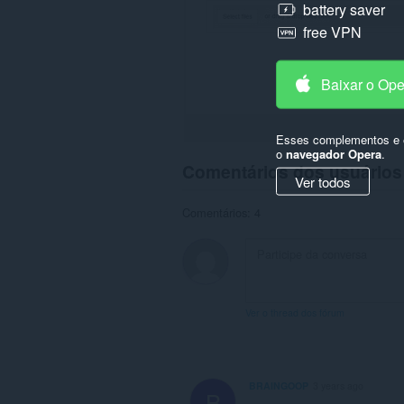
battery saver
free VPN
Baixar o Op
Esses complementos e e
o
navegador Opera
.
Comentários dos usuários
Ver todos
Comentários: 4
Ver o thread dos fórum
BRAINGOOP
3 years ago
B