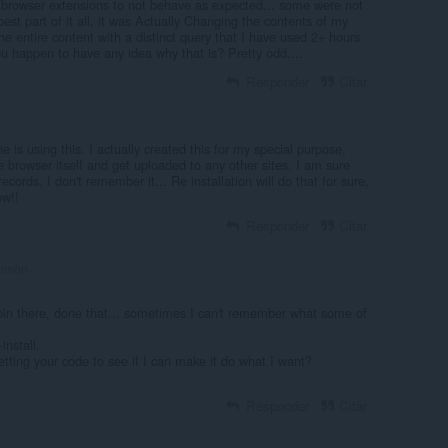
 browser extensions to not behave as expected... some were not
best part of it all, it was Actually Changing the contents of my
he entire content with a distinct query that I have used 2+ hours
you happen to have any idea why that is? Pretty odd....
Responder
Citar
 is using this. I actually created this for my special purpose,
e browser itself and get uploaded to any other sites. I am sure
ecords, I don't remember it... Re installation will do that for sure,
ow!!
Responder
Citar
rumon
 bin there, done that... sometimes I can't remember what some of
-install.
etting your code to see if I can make it do what I want?
Responder
Citar