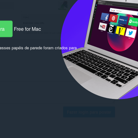
era
Free for Mac
sses papéis de parede foram criados para
Fazer login para postar