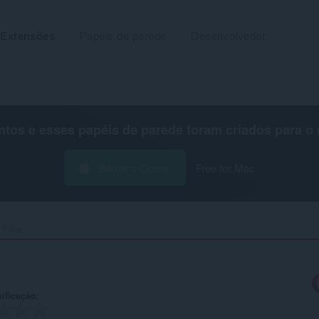
Extensões
Papéis de parede
Desenvolvedor
os e esses papéis de parede foram criados para o
Baixar o Opera
Free for Mac
Filler‎
ificação