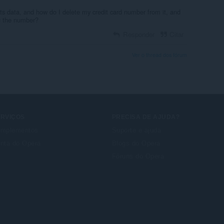
ts data, and how do I delete my credit card number from it, and
g the number?
Responder
Citar
Ver o thread dos fórum
ERVIÇOS
PRECISA DE AJUDA?
mplementos
Suporte e ajuda
nta do Opera
Blogs do Opera
Fóruns do Opera