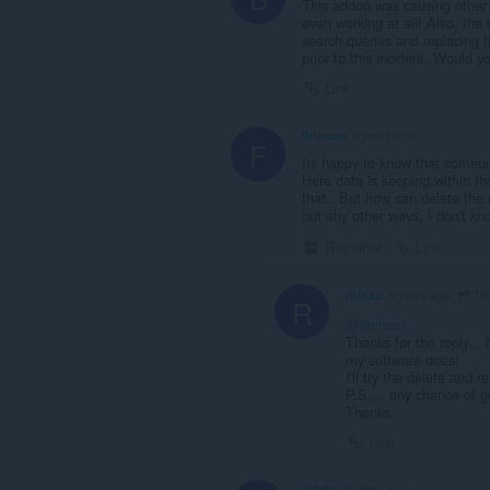
This addon was causing other
even working at all! Also, the 
search queries and replacing t
prior to this incident. Would 
Link
firumon
6 years ago
F
Its happy to know that someone
Here data is keeping within th
that.. But how can delete the r
but any other ways, I don't kn
Recolher
Link
fi
rhinbc
6 years ago
R
@firumon
Thanks for the reply...
my software does!
I'll try the delete and re
P.S.... any chance of g
Thanks.
Link
rhinbc
6 years ago