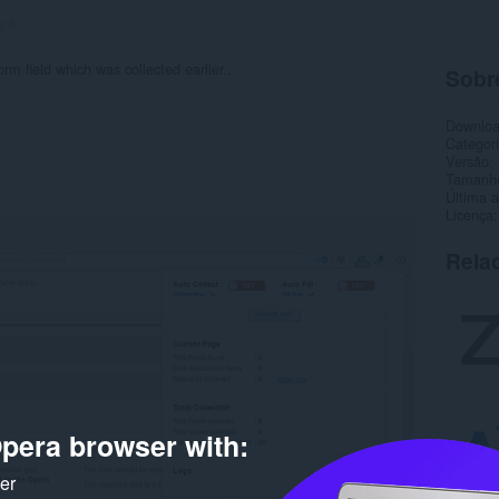
s:
6
form field which was collected earlier..
Sobr
Downlo
Categor
Versão
Tamanh
Última a
Licença
Rela
pera browser with:
ker