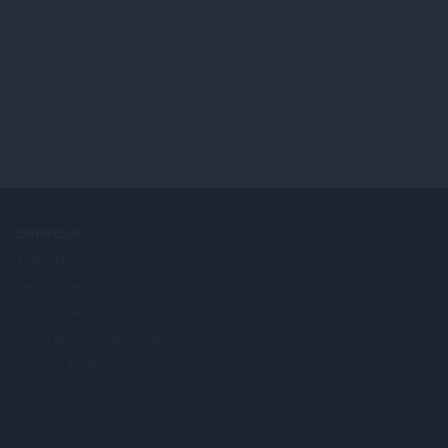
EMPRESA
Trabalhos
Seja nosso parceiro
Informações para a imprensa
Entre em contato conosco
Sobre a Opera