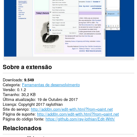
This
extension
can
create
rich
notifications
and
display
them
to
you
in
Sobre a extensão
the
system
tray.
Downloads
9.549
Categoria
Ferramentas de desenvolvimento
Esta
Versão
0.1.2
extensão
Tamanho
30,2 KB
consegue
Última atualização
19 de Outubro de 2017
acessar
Licença
Copyright 2017 raylothian
suas
Site do serviço
http://add0n.com/edit-with.html?from=paint.net
guias
Página de suporte
http://add0n.com/edit-with.html?from=paint.net
e
Página do código fonte
https://github.com/ray-lothian/Edit-With/
atividades
Relacionados
de
navegação.