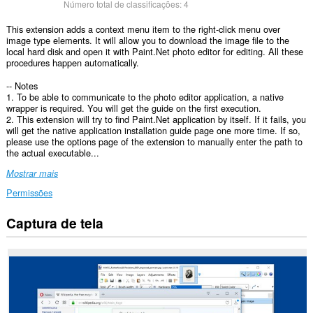
Número total de classificações:
4
This extension adds a context menu item to the right-click menu over
image type elements. It will allow you to download the image file to the
local hard disk and open it with Paint.Net photo editor for editing. All these
procedures happen automatically.
-- Notes
1. To be able to communicate to the photo editor application, a native
wrapper is required. You will get the guide on the first execution.
2. This extension will try to find Paint.Net application by itself. If it fails, you
will get the native application installation guide page one more time. If so,
please use the options page of the extension to manually enter the path to
the actual executable...
Mostrar mais
Permissões
Captura de tela
Esta
extensão
consegue
acessar
seus
dados
em
alguns
sites.