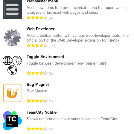
Webmaster menu
Adds new items to browser context menu that open various
analyzes of browsed web pages and sites.
N
4
ú
m
Web Developer
e
Adds a toolbar button with various web developer tools. The
official port of the Web Developer extension for Firefox.
r
N
114
o
ú
t
m
Toggle Environment
o
e
Toggle between development environment url's
t
r
a
N
2
o
l
ú
t
d
m
Bug Magnet
o
e
e
Bug Magnet
t
c
r
a
N
l
1
o
l
ú
a
t
d
m
TeamCity Notifier
s
o
e
e
s
Shows notifications about various events in TeamCity
t
c
r
i
a
N
l
1
o
f
l