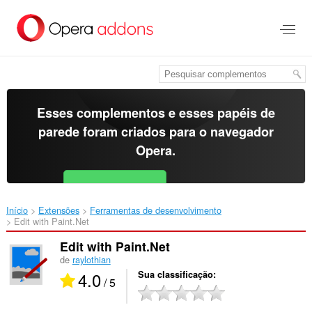
Ir
para
o
conteúdo
principal
Esses complementos e esses papéis de
parede foram criados para o
navegador
Opera
.
Baixar o Opera
Free for Android
Início
Extensões
Ferramentas de desenvolvimento
Edit with Paint.Net‎
Edit with Paint.Net
de
raylothian
4.0
Sua classificação
/ 5