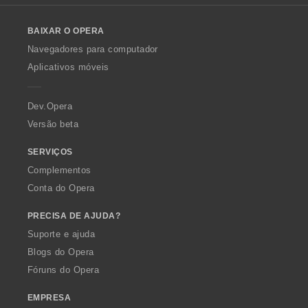
l
õ
o
e
BAIXAR O OPERA
w
s
O
:
Navegadores para computador
p
Aplicativos móveis
e
r
a
Dev.Opera
Versão beta
SERVIÇOS
Complementos
Conta do Opera
PRECISA DE AJUDA?
Suporte e ajuda
Blogs do Opera
Fóruns do Opera
EMPRESA