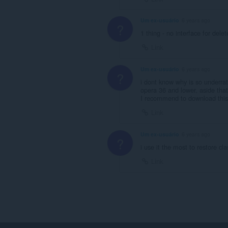
Um ex-usuário
6 years ago
?
1 thing - no interface for dele
Link
Um ex-usuário
6 years ago
?
i dont know why is so underrat
opera 36 and lower, aside that 
I recommend to download this
Link
Um ex-usuário
6 years ago
?
i use it the most to restore cl
Link