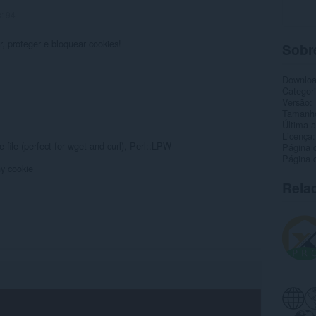
s:
94
ar, proteger e bloquear cookies!
Sobr
Downlo
Categor
Versão
Tamanh
Última a
Licença
file (perfect for wget and curl), Perl::LPW
Página 
Página d
y cookie
Rela