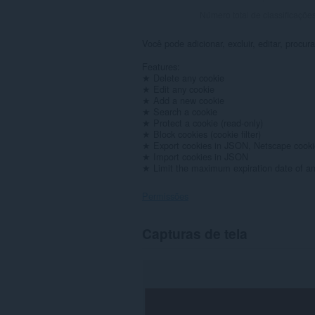
Número total de classificaçõe
Você pode adicionar, excluir, editar, procur
Features:
★ Delete any cookie
★ Edit any cookie
★ Add a new cookie
★ Search a cookie
★ Protect a cookie (read-only)
★ Block cookies (cookie filter)
★ Export cookies in JSON, Netscape cookie 
★ Import cookies in JSON
★ Limit the maximum expiration date of an
Permissões
Esta
Capturas de tela
extensão
consegue
acessar
seus
dados
em
todos