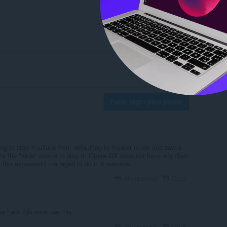
Fazer login para postar
rying to stop YouTube from defaulting to theater mode and saw a
te the "wide" cookie to stop it. Opera GX does not have any clear
h this extension I managed to do it in seconds.
Responder
Citar
a hack rblx accs use this
Responder
Citar