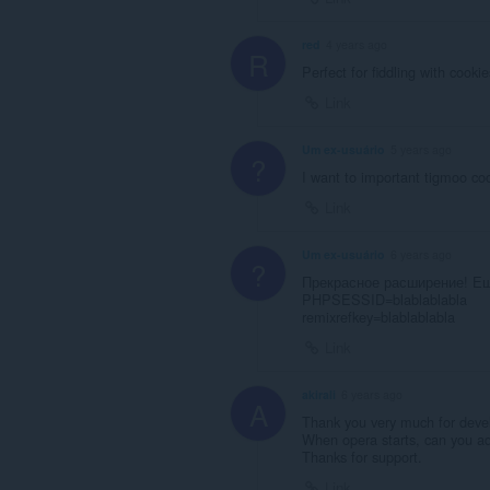
red
4 years ago
R
Perfect for fiddling with cooki
Link
Um ex-usuário
5 years ago
?
I want to important tigmoo cook
Link
Um ex-usuário
6 years ago
?
Прекрасное расширение! Ещ
PHPSESSID=blablablabla
remixrefkey=blablablabla
Link
akirali
6 years ago
A
Thank you very much for devel
When opera starts, can you add
Thanks for support.
Link