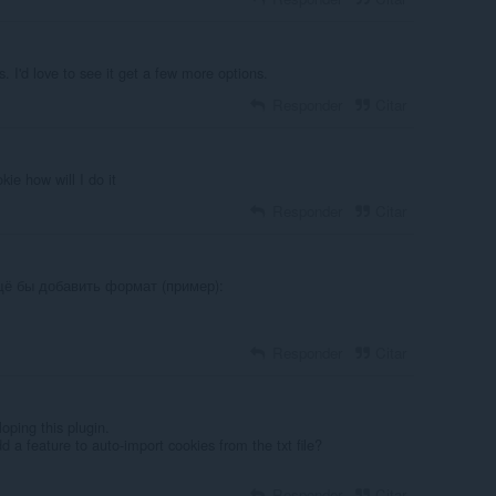
es. I'd love to see it get a few more options.
Responder
Citar
ie how will I do it
Responder
Citar
ё бы добавить формат (пример):
Responder
Citar
oping this plugin.
 a feature to auto-import cookies from the txt file?
Responder
Citar