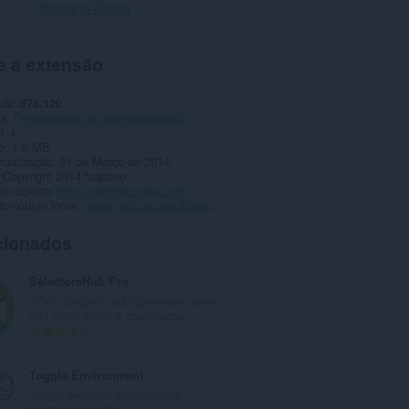
Baixar o Opera
e a extensão
ads
578.120
ia
Ferramentas de desenvolvimento
1.4
o
1,2 MB
tualização
31 de Março de 2014
Copyright 2014 fcapano
de suporte
http://editthiscookie.com/
o código fonte
https://github.com/fcapano/Edit-This-Cookie
cionados
SelectorsHub Pro
xPath plugin to auto generate, write
and verify xpath & cssSelector.
N
2
ú
m
Toggle Environment
e
Toggle between development
r
environment url's