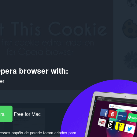
pera browser with:
ker
era
Free for Mac
sses papéis de parede foram criados para