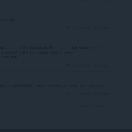
te a group
Responder
Citar
ed and is not first because is the only one that works well on
is straight to the point unlike most of them.
 extension
Responder
Citar
assic youtube layout, i have it on every pc i own, very happy with it
Responder
Citar
Ver o thread dos fórum