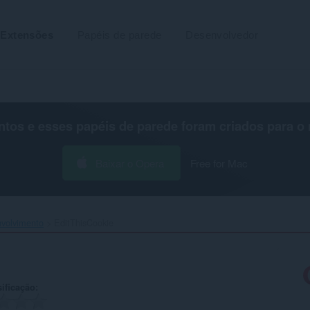
Extensões
Papéis de parede
Desenvolvedor
os e esses papéis de parede foram criados para o
Baixar o Opera
Free for Mac
volvimento
EditThisCookie‎
ificação